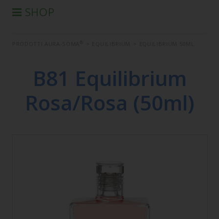
SHOP
®
PRODOTTI AURA-SOMA
®
PRODOTTI AURA-SOMA
>
EQUILIBRIUM
>
EQUILIBRIUM 50ML
PRODOTTI IIS
SEMINARI
B81 Equilibrium
SEMINARI IN DIFFERITA
Rosa/Rosa (50ml)
LIBRI
CONDIZIONI DI VENDITA