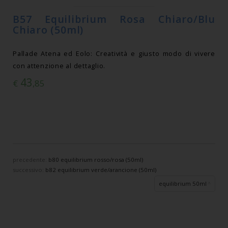
B57 Equilibrium Rosa Chiaro/Blu
Chiaro (50ml)
Pallade Atena ed Eolo: Creatività e giusto modo di vivere
con attenzione al dettaglio.
43
€
,85
precedente:
b80 equilibrium rosso/rosa (50ml)
successivo:
b82 equilibrium verde/arancione (50ml)
equilibrium 50ml