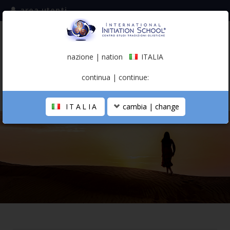
area utenti
iscriviti alla mailing list
ITALIA
(italiano)
nazione | nation
ITALIA
0,00 €
continua | continue:
ITALIA
cambia | change
LA SCUOLA
PERCORSO PERSONALE
PROFESSIONISTA OLISTICO
CALENDARIO
CONTATTI
SHOP