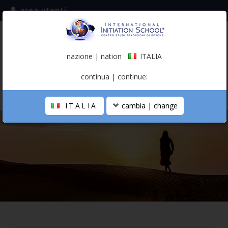
area utenti
iscriviti alla mailing list
ITALIA
(italiano)
nazione | nation
ITALIA
0,00 €
continua | continue:
ITALIA
cambia | change
LA SCUOLA
PERCORSO PERSONALE
PROFESSIONISTA OLISTICO
CALENDARIO
CONTATTI
SHOP