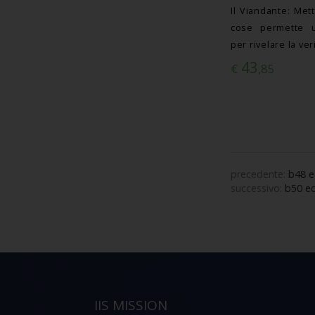
Il Viandante: Met
cose permette u
per rivelare la ver
43
€
,85
precedente:
b48 e
successivo:
b50 eq
IIS MISSION