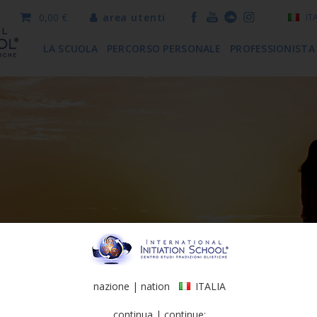
0,00 €
area utenti
IT
LA SCUOLA
PERCORSO PERSONALE
PROFESSIONISTA
nazione | nation
ITALIA
continua | continue: