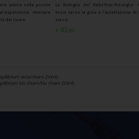
tere amore nelle piccole
La Bottiglia del Rebirther/Risveglio:
n’espansione interiore
inizio verso la gioia e l’accettazione di
ità del cuore.
stessi.
43
€
,85
quilibrium viola/chiaro (50ml)
uilibrium blu chiaro/blu chiaro (50ml)