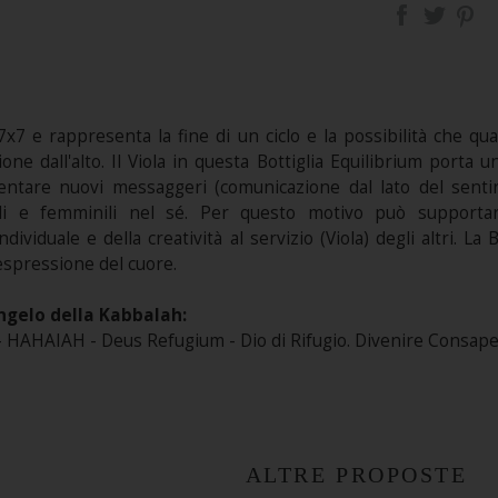
 7x7 e rappresenta la fine di un ciclo e la possibilità che 
zione dall'alto. Il Viola in questa Bottiglia Equilibrium porta
entare nuovi messaggeri (comunicazione dal lato del sentir
li e femminili nel sé. Per questo motivo può supportar
ividuale e della creatività al servizio (Viola) degli altri. La 
espressione del cuore.
ngelo della Kabbalah:
 HAHAIAH - Deus Refugium - Dio di Rifugio. Divenire Consapev
ALTRE PROPOSTE