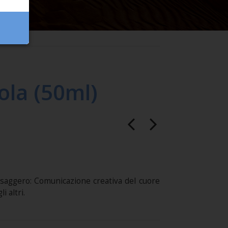
ola (50ml)
saggero: Comunicazione creativa del cuore
i altri.