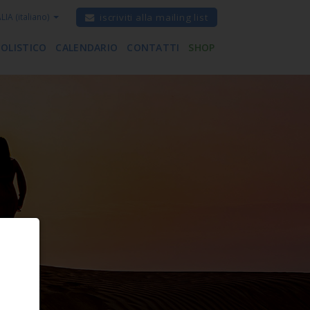
ALIA
(italiano)
iscriviti alla mailing list
 OLISTICO
CALENDARIO
CONTATTI
SHOP