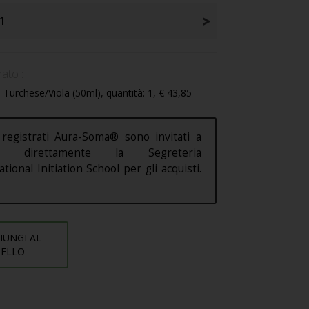
1
ato :
 Turchese/Viola (50ml), quantità: 1, € 43,85
 registrati Aura-Soma® sono invitati a
are direttamente la Segreteria
ational Initiation School per gli acquisti.
IUNGI AL
RELLO