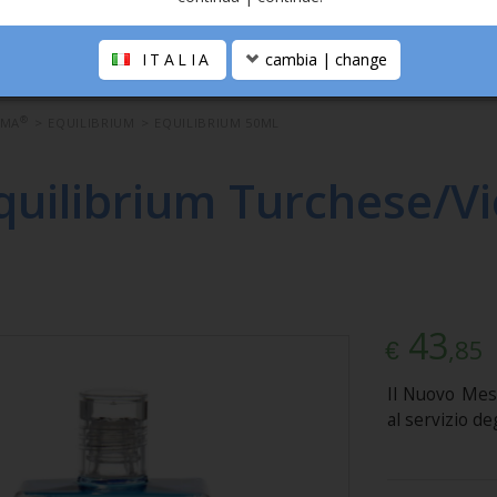
ITALIA
cambia | change
®
OMA
>
EQUILIBRIUM
>
EQUILIBRIUM 50ML
quilibrium Turchese/Vi
43
,85
€
Il Nuovo Mes
al servizio degl