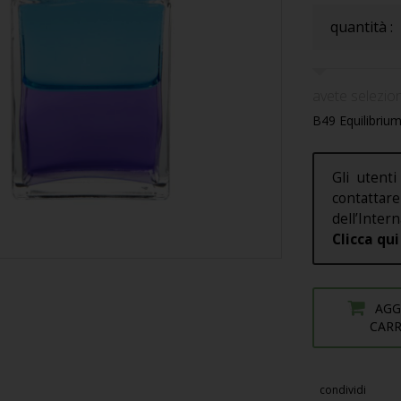
quantità :
avete selezion
B49 Equilibrium
Gli utenti
contatt
dell’Intern
Clicca qui
AGG
CAR
condividi