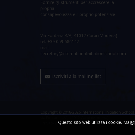
Fornire gli strumenti per accrescere la
propria
consapevolezza e il proprio potenziale
Via Fontana 4/A, 41012 Carpi (Modena)
tel: +39 059 686147
mail:
secretary@internationalinitiationschool.com
iscriviti alla mailing list
Copyright © 2018-2026 International Initiation School
via Fontana 4/A, 41012 Carpi (Modena)
Questo sito web utilizza i cookie. Maggi
[Privacy e Cookie Policy]