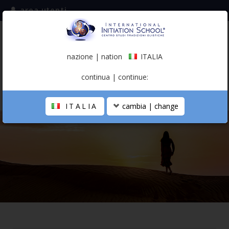
area utenti
iscriviti alla mailing list
ITALIA
(italiano)
nazione | nation
ITALIA
0,00 €
continua | continue:
ITALIA
cambia | change
LA SCUOLA
PERCORSO PERSONALE
PROFESSIONISTA OLISTICO
CALENDARIO
CONTATTI
SHOP