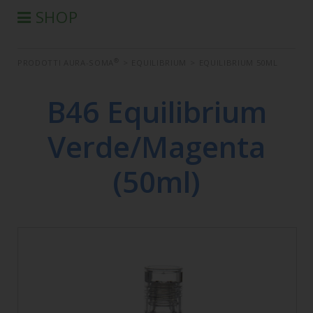
SHOP
®
PRODOTTI AURA-SOMA
®
PRODOTTI AURA-SOMA
>
EQUILIBRIUM
>
EQUILIBRIUM 50ML
PRODOTTI IIS
SEMINARI
B46 Equilibrium
SEMINARI IN DIFFERITA
Verde/Magenta
LIBRI
CONDIZIONI DI VENDITA
(50ml)