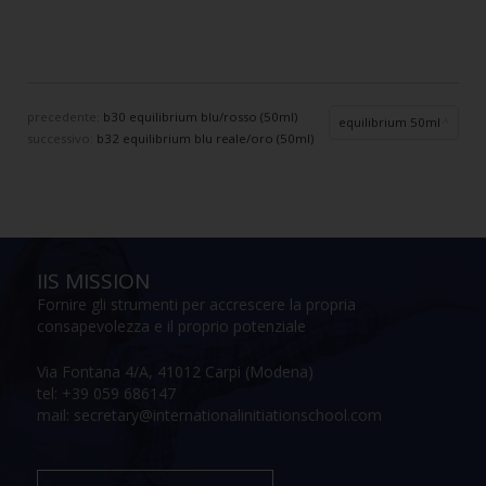
precedente:
b30 equilibrium blu/rosso (50ml)
equilibrium 50ml
successivo:
b32 equilibrium blu reale/oro (50ml)
IIS MISSION
Fornire gli strumenti per accrescere la propria
consapevolezza e il proprio potenziale
Via Fontana 4/A, 41012 Carpi (Modena)
tel: +39 059 686147
mail: secretary@internationalinitiationschool.com