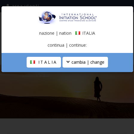
area utenti
iscriviti alla mailing list
ITALIA
(italiano)
nazione | nation
ITALIA
0,00 €
continua | continue:
ITALIA
cambia | change
LA SCUOLA
PERCORSO PERSONALE
PROFESSIONISTA OLISTICO
CALENDARIO
CONTATTI
SHOP