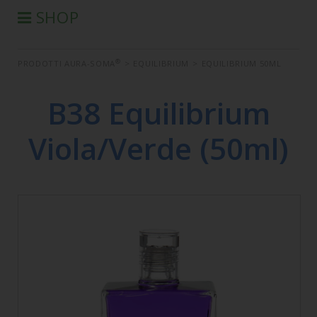
SHOP
®
PRODOTTI AURA-SOMA
®
PRODOTTI AURA-SOMA
>
EQUILIBRIUM
>
EQUILIBRIUM 50ML
PRODOTTI IIS
SEMINARI
B38 Equilibrium
SEMINARI IN DIFFERITA
Viola/Verde (50ml)
LIBRI
CONDIZIONI DI VENDITA