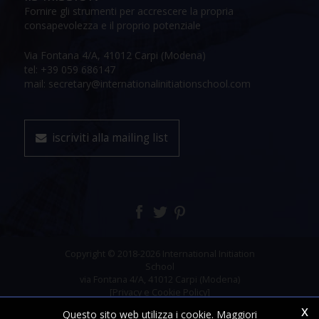
Fornire gli strumenti per accrescere la propria
consapevolezza e il proprio potenziale
Via Fontana 4/A, 41012 Carpi (Modena)
tel: +39 059 686147
mail: secretary@internationalinitiationschool.com
iscriviti alla mailing list
Copyright © 2018-2026 International Initiation
School
via Fontana 4/A, 41012 Carpi (Modena)
[Privacy e Cookie Policy]
x
Questo sito web utilizza i cookie. Maggiori