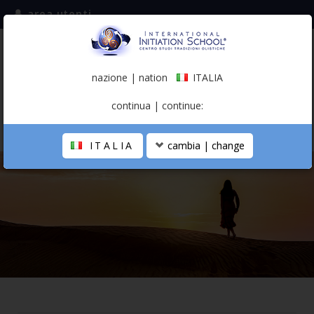
area utenti
iscriviti alla mailing list
ITALIA
(italiano)
nazione | nation
ITALIA
0,00 €
continua | continue:
ITALIA
cambia | change
LA SCUOLA
PERCORSO PERSONALE
PROFESSIONISTA OLISTICO
CALENDARIO
CONTATTI
SHOP