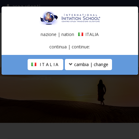
area utenti
iscriviti alla mailing list
ITALIA
(italiano)
nazione | nation
ITALIA
0,00 €
continua | continue:
ITALIA
cambia | change
LA SCUOLA
PERCORSO PERSONALE
PROFESSIONISTA OLISTICO
CALENDARIO
CONTATTI
SHOP