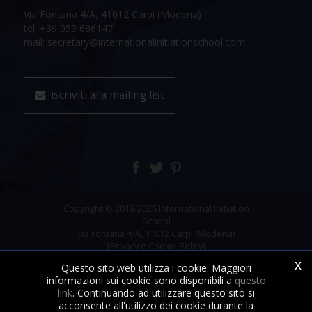
Via Fontana 4/A, 41012 Carpi (Modena)
tel: +39 059 686147
mail: secretary@internationalinitiationschool.com
iscriviti alla mailing list
Copyright © 2018-2026 International Initiation
School
via Fontana 4/A, 41012 Carpi (Modena)
[Privacy e Cookie Policy]
x
Questo sito web utilizza i cookie. Maggiori
informazioni sui cookie sono disponibili a
questo
link
. Continuando ad utilizzare questo sito si
acconsente all'utilizzo dei cookie durante la