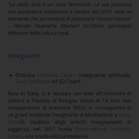
“
La stella Sirio è un astro femminile. La sua presenza
che aumenterà moltissimo a partire dal 2012, sarà un
elemento che permetterà di potenziare l'essere umano
”
- Hernán Huarache Mamani (scrittore peruviano
diffusore della cultura Inca).
Insegnanti
Dott.ssa
Cristiana Caria
- Insegnante spirituale,
Soul Facilitator
ed SQ Coach.
Nata in Italia, si è laureata con lode all’Università di
Lettere e Filosofia di Bologna. All'età di 14 anni vive
un'esperienza di premorte (NDE) in conseguenza di
un grave incidente. Insegnante di Meditazione e
Aura-
Soma®
, studiosa degli antichi insegnamenti di
saggezza, nel 2017 fonda l’
International Initiation
School
, una scuola olistica misterica.