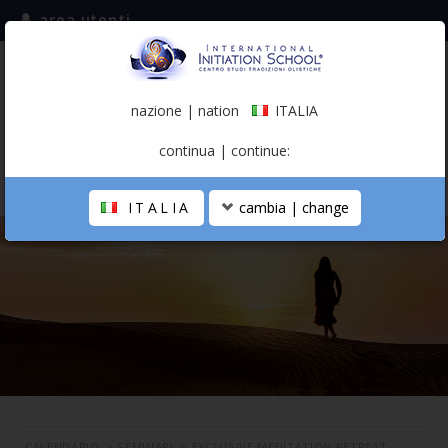
area utenti
iscriviti alla mailing list
ITALIA
(italiano)
nazione | nation
ITALIA
0,00 €
continua | continue:
ITALIA
cambia | change
LA SCUOLA
PERCORSO PERSONALE
PROFESSIONISTA OLISTICO
CALENDARIO
CONTATTI
SHOP
CALENDARIO
>
SEMINARI
>
EXCLUSIVE MEDITATION RETREAT