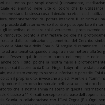
ioni nel tempo per scopi diversi (rilassamento, meditazio
tuale ed emotivo nelle vite di coloro che lo utilizzano)
ritiene siano la stessa cosa. Il dedalo ha vicoli ciechi utili
rdere, disconnettendoci dal potere interiore. Il labirinto è un
he procede dall’esterno verso il centro pe supportare il ritorn
he gli impedisce di essere chi è veramente, promuovendo con
o rinnovato, pronto a manifestare ciò che ha profondamen
 creato dalla combinazione geometrica del Cerchio, simbo
o della Materia e dello Spazio. Si sceglie di camminare il L
ito ad una tematica, quando si aspira a riconnettersi alla Sor
ione all’essere qui, in questo punto nel tempo e nello s
 anche con il dito, poiché la nostra mano è profondamente
ne per cui il Labirinto da Dita - Finger Labyrinth - è stato creato
le, ma è stato concepito su scala inferiore e portatile. Colui 
o con il proprio dito, invece che a piedi. Mentre si “cammina” 
riproduce il percorso individuale nella vita, un sentiero che
ercorso che la nostra anima ha scelto in questa incarnazione.
ale Classico a 11 Circuiti concepito sulla base dell’appena nato
ella Scuola in collaborazione con l’Oasi Zegna (BI). Ogni se