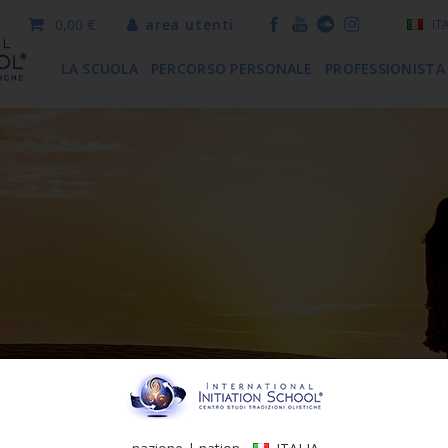
0,00 €
area utenti
IT
LA SCUOLA
PERCORSO PERSONALE
PROFESSIONISTA