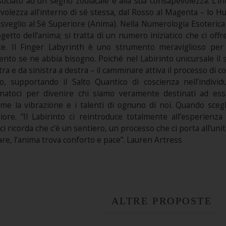
ociato ad un segno zodiacale e alla sua consapevolezza. L’in
pevolezza all’interno di sé stessa, dal Rosso al Magenta – l
sveglio al Sé Superiore (Anima). Nella Numerologia Esoterica il
ogetto dell’anima; si tratta di un numero iniziatico che ci off
e. Il Finger Labyrinth è uno strumento meraviglioso per 
to se ne abbia bisogno. Poiché nel Labirinto unicursale il 
tra e da sinistra a destra – il camminare attiva il processo di
ro, supportando il Salto Quantico di coscienza nell’indiv
natoci per divenire chi siamo veramente destinati ad ess
ome la vibrazione e i talenti di ognuno di noi. Quando scegl
riore. “Il Labirinto ci reintroduce totalmente all’esperie
ci ricorda che c’è un sentiero, un processo che ci porta all’uni
re, l’anima trova conforto e pace”. Lauren Artress
ALTRE PROPOSTE