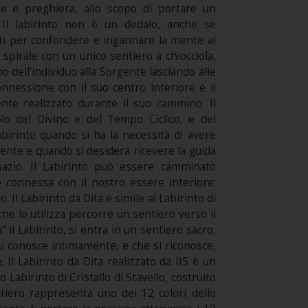
ne e preghiera, allo scopo di portare un
. Il labirinto non è un dedalo, anche se
zzati per confondere e ingannare la mente al
a spirale con un unico sentiero a chiocciola,
o dell’individuo alla Sorgente lasciando alle
nessione con il suo centro interiore e il
te realizzato durante il suo cammino. Il
lo del Divino e del Tempo Ciclico, e del
abirinto quando si ha la necessità di avere
gente e quando si desidera ricevere la guida
pazio. Il Labirinto può essere camminato
 connessa con il nostro essere interiore:
. Il Labirinto da Dita è simile al Labirinto di
che lo utilizza percorre un sentiero verso il
il Labirinto, si entra in un sentiero sacro,
 si conosce intimamente, e che si riconosce,
 Il Labirinto da Dita realizzato da IIS è un
 Labirinto di Cristallo di Stavello, costruito
ntiero rappresenta uno dei 12 colori dello