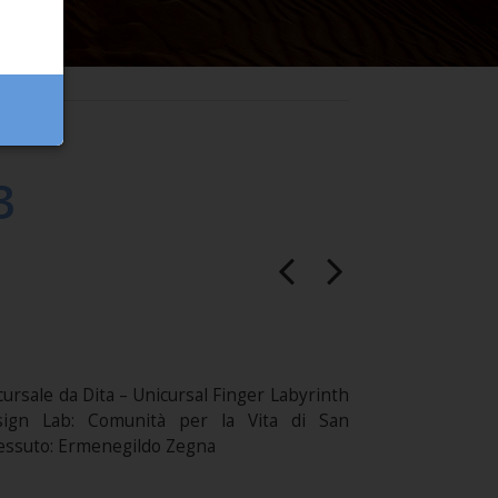
3
cursale da Dita – Unicursal Finger Labyrinth
sign Lab: Comunità per la Vita di San
essuto: Ermenegildo Zegna