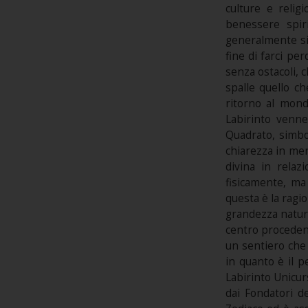
culture e relig
benessere spiri
generalmente si 
fine di farci pe
senza ostacoli, c
spalle quello c
ritorno al mond
Labirinto venne
Quadrato, simbol
chiarezza in mer
divina in relaz
fisicamente, ma
questa è la ragio
grandezza natura
centro procedend
un sentiero che 
in quanto è il p
Labirinto Unicurs
dai Fondatori d