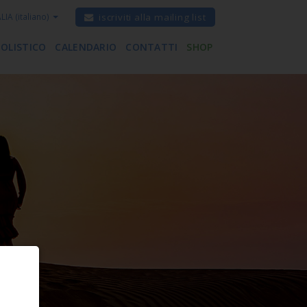
ALIA
(italiano)
iscriviti alla mailing list
 OLISTICO
CALENDARIO
CONTATTI
SHOP