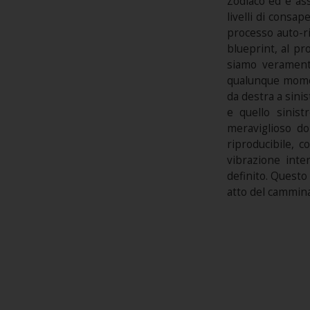
Zodiaco ed è ass
livelli di consa
processo auto-ri
blueprint, al pr
siamo verament
qualunque momen
da destra a sinis
e quello sinist
meraviglioso do
riproducibile, c
vibrazione inte
definito. Questo 
atto del cammina