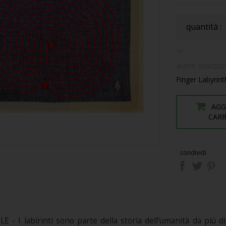
quantità :
avete selezion
Finger Labyrint
AGG
CAR
condividi
- I labirinti sono parte della storia dell’umanità da più di