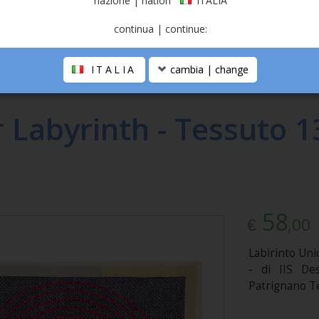
nazione | nation
ITALIA
continua | continue:
ITALIA
cambia | change
IS
r Labyrinth - Tessuto 1
58
,00
€
Labirinto Uni
- di IIS De
Patrignano T