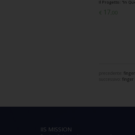
Il Progetto: “In Q
17
€
,00
precedente:
finger
successivo:
finger
IIS MISSION