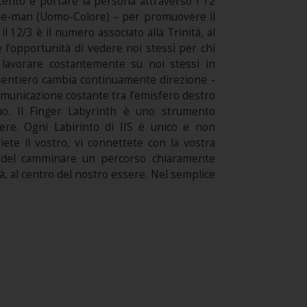
tento è portare la persona attraverso i 12
o Hue-man (Uomo-Colore) – per promuovere il
 12/3 è il numero associato alla Trinità, al
re l’opportunità di vedere noi stessi per chi
lavorare costantemente su noi stessi in
sentiero cambia continuamente direzione -
 comunicazione costante tra l’emisfero destro
iduo. Il Finger Labyrinth è uno strumento
ere. Ogni Labirinto di IIS è unico e non
iete il vostro, vi connettete con la vostra
nza del camminare un percorso chiaramente
tà, al centro del nostro essere. Nel semplice