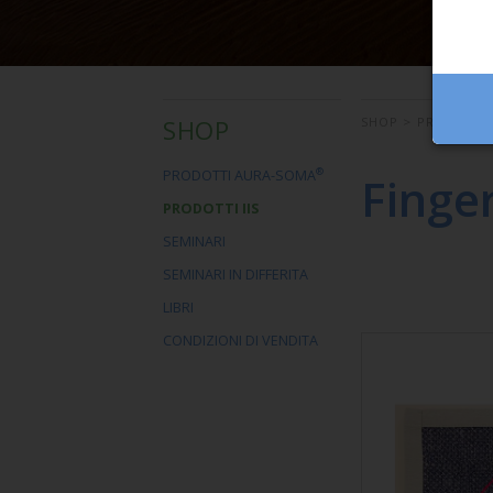
SHOP
SHOP
>
PRODOTTI I
®
PRODOTTI AURA-SOMA
Finge
PRODOTTI IIS
SEMINARI
SEMINARI IN DIFFERITA
LIBRI
CONDIZIONI DI VENDITA