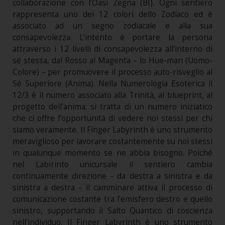
collaborazione con l’Oasi Zegna (BI). Ogni sentiero
rappresenta uno dei 12 colori dello Zodiaco ed è
associato ad un segno zodiacale e alla sua
consapevolezza. L’intento è portare la persona
attraverso i 12 livelli di consapevolezza all’interno di
sé stessa, dal Rosso al Magenta – lo Hue-man (Uomo-
Colore) – per promuovere il processo auto-risveglio al
Sé Superiore (Anima). Nella Numerologia Esoterica il
12/3 è il numero associato alla Trinità, al blueprint, al
progetto dell’anima; si tratta di un numero iniziatico
che ci offre l’opportunità di vedere noi stessi per chi
siamo veramente. Il Finger Labyrinth è uno strumento
meraviglioso per lavorare costantemente su noi stessi
in qualunque momento se ne abbia bisogno. Poiché
nel Labirinto unicursale il sentiero cambia
continuamente direzione - da destra a sinistra e da
sinistra a destra – il camminare attiva il processo di
comunicazione costante tra l’emisfero destro e quello
sinistro, supportando il Salto Quantico di coscienza
nell’individuo. Il Finger Labyrinth è uno strumento