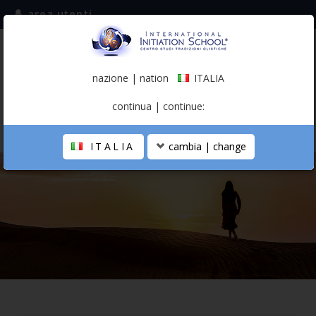
area utenti
iscriviti alla mailing list
ITALIA
(italiano)
nazione | nation
ITALIA
0,00 €
continua | continue:
ITALIA
cambia | change
LA SCUOLA
PERCORSO PERSONALE
PROFESSIONISTA OLISTICO
CALENDARIO
CONTATTI
SHOP