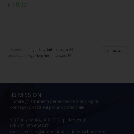
58
€
,00
precedente:
finger labyrinth - tessuto 29
prodotti iis
successivo:
finger labyrinth - tessuto 37
IIS MISSION
Fornire gli strumenti per accrescere la propria
consapevolezza e il proprio potenziale
Via Fontana 4/A, 41012 Carpi (Modena)
tel: +39 059 686147
mail: secretary@internationalinitiationschool.com