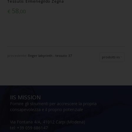
Tessuto: Ermenegildo Zegna
58
€
,00
precedente:
finger labyrinth - tessuto 37
prodotti iis
IIS MISSION
Fornire gli strumenti per accrescere la propria
consapevolezza e il proprio potenziale
Via Fontana 4/A, 41012 Carpi (Modena)
tel: +39 059 686147