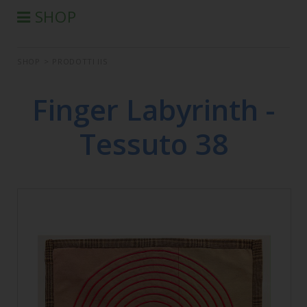
SHOP
®
PRODOTTI AURA-SOMA
SHOP
>
PRODOTTI IIS
PRODOTTI IIS
SEMINARI
Finger Labyrinth -
SEMINARI IN DIFFERITA
Tessuto 38
LIBRI
CONDIZIONI DI VENDITA