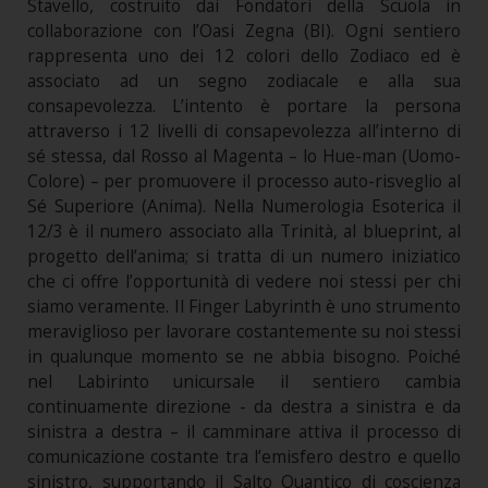
Stavello, costruito dai Fondatori della Scuola in
collaborazione con l’Oasi Zegna (BI). Ogni sentiero
rappresenta uno dei 12 colori dello Zodiaco ed è
associato ad un segno zodiacale e alla sua
consapevolezza. L’intento è portare la persona
attraverso i 12 livelli di consapevolezza all’interno di
sé stessa, dal Rosso al Magenta – lo Hue-man (Uomo-
Colore) – per promuovere il processo auto-risveglio al
Sé Superiore (Anima). Nella Numerologia Esoterica il
12/3 è il numero associato alla Trinità, al blueprint, al
progetto dell’anima; si tratta di un numero iniziatico
che ci offre l’opportunità di vedere noi stessi per chi
siamo veramente. Il Finger Labyrinth è uno strumento
meraviglioso per lavorare costantemente su noi stessi
in qualunque momento se ne abbia bisogno. Poiché
nel Labirinto unicursale il sentiero cambia
continuamente direzione - da destra a sinistra e da
sinistra a destra – il camminare attiva il processo di
comunicazione costante tra l’emisfero destro e quello
sinistro, supportando il Salto Quantico di coscienza