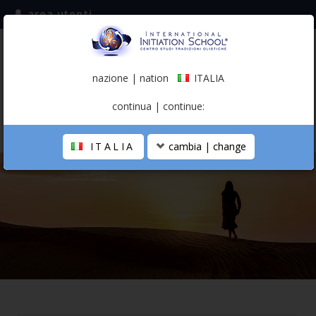
area utenti
iscriviti alla mailing list
ITALIA
(italiano)
nazione | nation
ITALIA
0,00 €
continua | continue:
ITALIA
cambia | change
LA SCUOLA
PERCORSO PERSONALE
PROFESSIONISTA OLISTICO
CALENDARIO
CONTATTI
SHOP