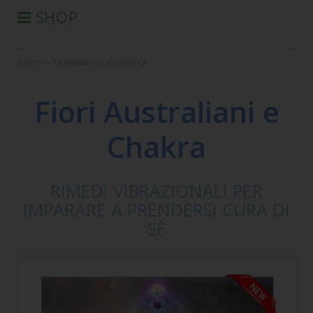
SHOP
®
PRODOTTI AURA-SOMA
SHOP
>
SEMINARI IN DIFFERITA
PRODOTTI IIS
SEMINARI
Fiori Australiani e
SEMINARI IN DIFFERITA
Chakra
LIBRI
CONDIZIONI DI VENDITA
RIMEDI VIBRAZIONALI PER
IMPARARE A PRENDERSI CURA DI
SÉ