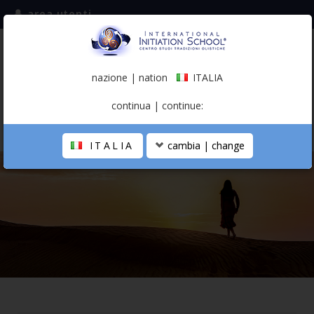
area utenti
iscriviti alla mailing list
ITALIA
(italiano)
nazione | nation
ITALIA
0,00 €
continua | continue:
ITALIA
cambia | change
LA SCUOLA
PERCORSO PERSONALE
PROFESSIONISTA OLISTICO
CALENDARIO
CONTATTI
SHOP