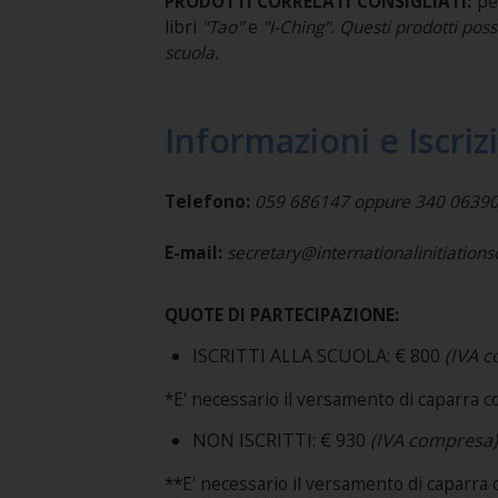
PRODOTTI CORRELATI CONSIGLIATI:
pe
libri
"Tao"
e
"I-Ching". Questi prodotti pos
scuola.
Informazioni e Iscriz
Telefono:
059 686147 oppure 340 0639
E-mail:
secretary@internationalinitiation
QUOTE DI PARTECIPAZIONE:
ISCRITTI ALLA SCUOLA: € 800
(IVA 
*E' necessario il versamento di caparra co
NON ISCRITTI: € 930
(IVA compresa)
**E' necessario il versamento di caparra c