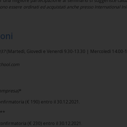
r una migliore partecipazione al seminario si suggerisce cal
sono essere ordinati ed acquistati anche presso International Ini
ioni
037
(Martedì, Giovedì e Venerdì 9.30-13.30 | Mercoledì 14.00-1
school.com
compresa)
*
nfirmatoria (€ 190) entro il 30.12.2021.
**
onfirmatoria (€ 230) entro il 30.12.2021.