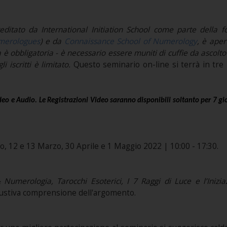
editato da International Initiation School come parte della fo
umerologues
) e da
Connaissance School of Numerology
, è aper
a è obbligatoria - è necessario essere muniti di cuffie da ascolt
 iscritti è limitato.
Questo seminario on-line si terrà in tre 
eo e Audio. Le Registrazioni Video saranno disponibili soltanto per 7 gi
o, 12 e 13 Marzo, 30 Aprile e 1 Maggio 2022 | 10:00 - 17:30.
 Numerologia, Tarocchi Esoterici, I 7 Raggi di Luce e l’Inizia
saustiva comprensione dell'argomento.