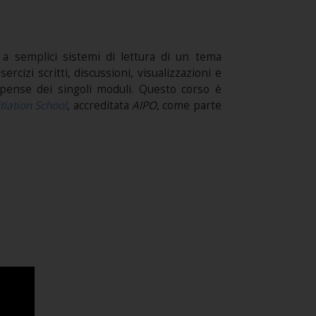
o a semplici sistemi di lettura di un tema
cizi scritti, discussioni, visualizzazioni e
spense dei singoli moduli. Questo corso è
itiation School
, accreditata
AIPO
, come parte