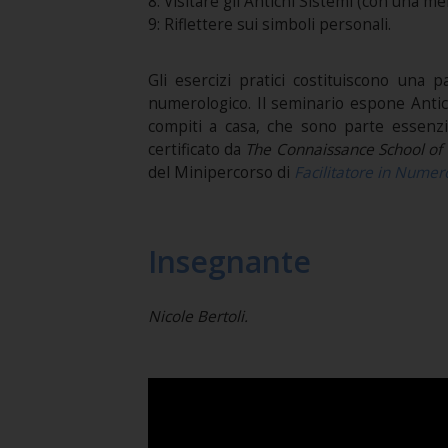
8: Visitare gli Antichi Sistemi (con una me
9: Riflettere sui simboli personali.
Gli esercizi pratici costituiscono una 
numerologico. Il seminario espone Antichi
compiti a casa, che sono parte essenzi
certificato da
The Connaissance School of
del Minipercorso di
Facilitatore in Numer
Insegnante
Nicole Bertoli.