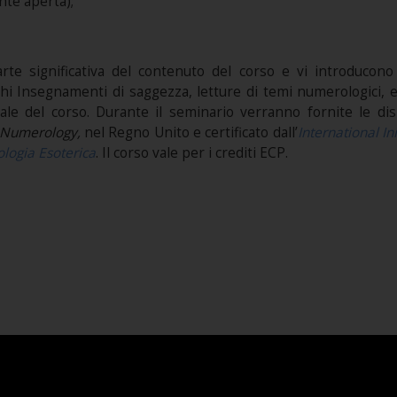
nte aperta);
parte significativa del contenuto del corso e vi introducon
 Insegnamenti di saggezza, letture di temi numerologici, eser
ale del corso. Durante il seminario verranno fornite le di
 Numerology,
nel Regno Unito e certificato dall’
I
nternational In
ologia Esoterica
. Il corso vale per i crediti ECP.