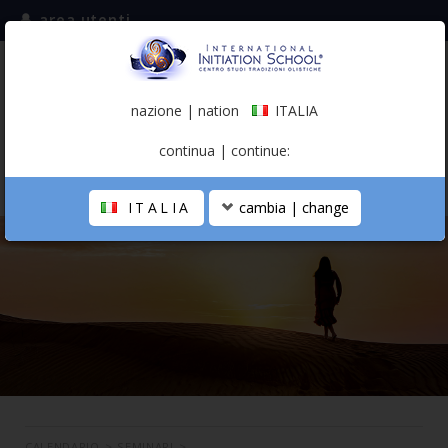
area utenti
iscriviti alla mailing list
ITALIA
(italiano)
nazione | nation
ITALIA
0,00 €
continua | continue:
ITALIA
cambia | change
LA SCUOLA
PERCORSO PERSONALE
PROFESSIONISTA OLISTICO
CALENDARIO
CONTATTI
SHOP
CALENDARIO
>
SEMINARI
>