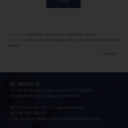
precedente:
soul/body consciousness alignment - parte 1
successivo:
master in numerologia esoterica: "numeri come creazione e
creatori"
seminari
IIS MISSION
Fornire gli strumenti per accrescere la propria
consapevolezza e il proprio potenziale
Via Fontana 4/A, 41012 Carpi (Modena)
tel: +39 059 686147
mail: secretary@internationalinitiationschool.com