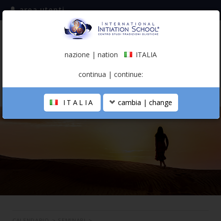
area utenti
iscriviti alla mailing list
ITALIA
(italiano)
nazione | nation
ITALIA
0,00 €
continua | continue:
ITALIA
cambia | change
LA SCUOLA
PERCORSO PERSONALE
PROFESSIONISTA OLISTICO
CALENDARIO
CONTATTI
SHOP
CALENDARIO
>
SEMINARI
>