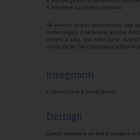
8: Visitare gli Antichi Sistemi (con una me
9: Riflettere sui simboli personali.
Gli esercizi pratici costituiscono una 
numerologico. Il seminario espone Antichi
compiti a casa, che sono parte essenzi
certificato da
The Conaissance School of 
Insegnanti
Cristiana Caria & Nicole Bertoli
Dettagli
Questo seminario on-line si svolgerà in lin