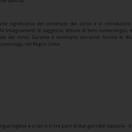
nte aperta);
parte significativa del contenuto del corso e vi introducon
 Insegnamenti di saggezza, letture di temi numerologici, eser
ale del corso. Durante il seminario verranno fornite le di
Numerology,
nel Regno Unito.
gua inglese e si terrà in tre parti di due giornate ciascuna - 6 g