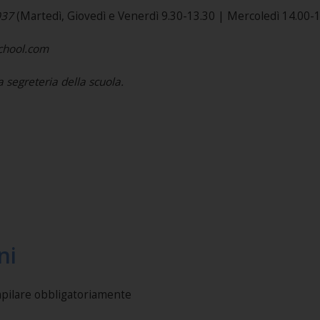
037
(Martedì, Giovedì e Venerdì 9.30-13.30 | Mercoledì 14.00-1
school.com
a segreteria della scuola.
ni
mpilare obbligatoriamente