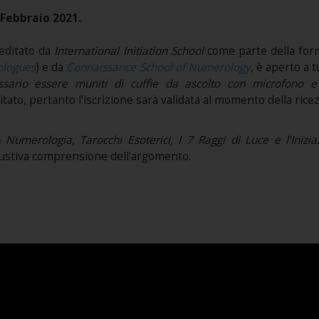
 Febbraio 2021.
editato da
International Initiation School
come parte della for
ologues
) e da
Connaissance School of Numerology
, è aperto a 
sario essere muniti di cuffie da ascolto con microfono e 
imitato, pertanto l'iscrizione sarà validata al momento della ric
 Numerologia, Tarocchi Esoterici, I 7 Raggi di Luce e l’Inizia
saustiva comprensione dell'argomento.