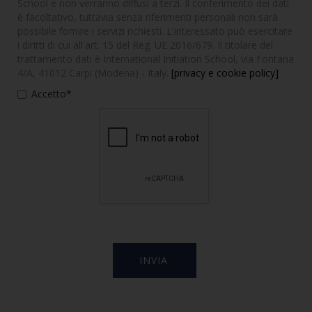
School e non verranno diffusi a terzi. Il conferimento dei dati
è facoltativo, tuttavia senza riferimenti personali non sarà
possibile fornire i servizi richiesti. L'interessato può esercitare
i diritti di cui all'art. 15 del Reg. UE 2016/679. Il titolare del
trattamento dati è International Initiation School, via Fontana
4/A, 41012 Carpi (Modena) - Italy.
[privacy e cookie policy]
Accetto*