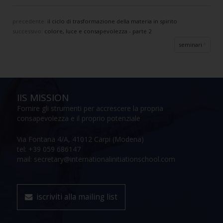
precedente:
il ciclo di trasformazione della materia in spirito
successivo:
colore, luce e consapevolezza - parte 2
seminari
IIS MISSION
Fornire gli strumenti per accrescere la propria
consapevolezza e il proprio potenziale
Via Fontana 4/A, 41012 Carpi (Modena)
tel: +39 059 686147
mail: secretary@internationalinitiationschool.com
iscriviti alla mailing list