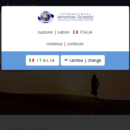
area utenti
iscriviti alla mailing list
ITALIA
(italiano)
nazione | nation
ITALIA
0,00 €
continua | continue:
ITALIA
cambia | change
LA SCUOLA
PERCORSO PERSONALE
PROFESSIONISTA OLISTICO
CALENDARIO
CONTATTI
SHOP
CALENDARIO
>
SEMINARI
>