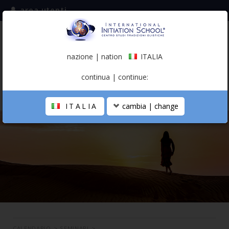
area utenti
iscriviti alla mailing list
ITALIA
(italiano)
nazione | nation
ITALIA
0,00 €
continua | continue:
ITALIA
cambia | change
LA SCUOLA
PERCORSO PERSONALE
PROFESSIONISTA OLISTICO
CALENDARIO
CONTATTI
SHOP
CALENDARIO
>
SEMINARI
>