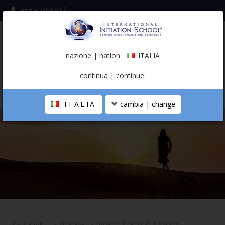
area utenti
iscriviti alla mailing list
ITALIA
(italiano)
nazione | nation
ITALIA
0,00 €
continua | continue:
ITALIA
cambia | change
LA SCUOLA
PERCORSO PERSONALE
PROFESSIONISTA OLISTICO
CALENDARIO
CONTATTI
SHOP
CALENDARIO
>
SEMINARI
>
GIORNO E MESE DI NASCITA