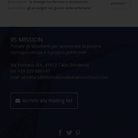
precedente:
le energie luciferiche e arimaniche
seminari
successivo:
gli arcangeli nei giorni della settimana
IIS MISSION
Fornire gli strumenti per accrescere la propria
consapevolezza e il proprio potenziale
Via Fontana 4/A, 41012 Carpi (Modena)
tel: +39 059 686147
mail: secretary@internationalinitiationschool.com
iscriviti alla mailing list