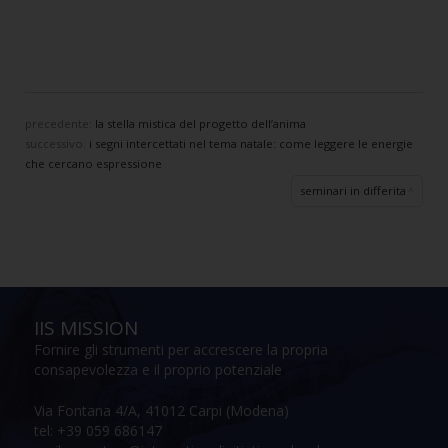
precedente:
la stella mistica del progetto dell’anima
successivo:
i segni intercettati nel tema natale: come leggere le energie
che cercano espressione
seminari in differita
IIS MISSION
Fornire gli strumenti per accrescere la propria
consapevolezza e il proprio potenziale
Via Fontana 4/A, 41012 Carpi (Modena)
tel: +39 059 686147