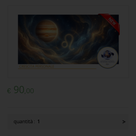
90
,00
€
quantità :
1