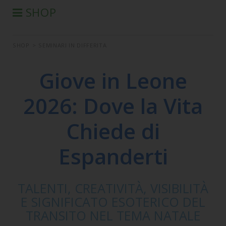
SHOP
®
PRODOTTI AURA-SOMA
SHOP
>
SEMINARI IN DIFFERITA
PRODOTTI IIS
SEMINARI
Giove in Leone
SEMINARI IN DIFFERITA
2026: Dove la Vita
LIBRI
CONDIZIONI DI VENDITA
Chiede di
Espanderti
TALENTI, CREATIVITÀ, VISIBILITÀ
E SIGNIFICATO ESOTERICO DEL
TRANSITO NEL TEMA NATALE