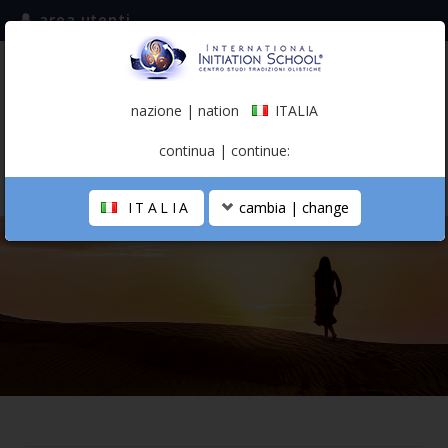
area utenti
iscriviti alla mailing list
ITALIA
(italiano)
nazione | nation
ITALIA
0,00 €
continua | continue:
ITALIA
cambia | change
LA SCUOLA
PERCORSO PERSONALE
PROFESSIONISTA OLISTICO
CALENDARIO
CONTATTI
SHOP