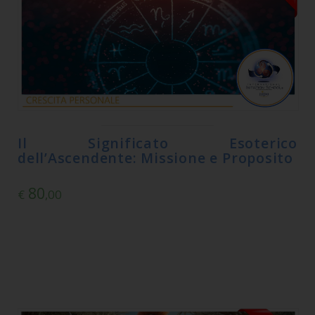
Il Significato Esoterico
dell’Ascendente: Missione e Proposito
80
€
,00