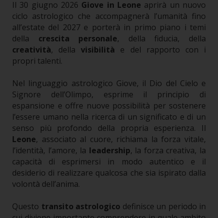
Il 30 giugno 2026
Giove in Leone
aprirà un nuovo
ciclo astrologico che accompagnerà l’umanità fino
all’estate del 2027 e porterà in primo piano i temi
della
crescita personale
, della fiducia, della
creatività
, della
visibilità
e del rapporto con i
propri talenti.
Nel linguaggio astrologico Giove, il Dio del Cielo e
Signore dell’Olimpo, esprime il principio di
espansione e offre nuove possibilità per sostenere
l’essere umano nella ricerca di un significato e di un
senso più profondo della propria esperienza. Il
Leone
, associato al cuore, richiama la forza vitale,
l’identità, l’amore, la
leadership
, la forza creativa, la
capacità di esprimersi in modo autentico e il
desiderio di realizzare qualcosa che sia ispirato dalla
volontà dell’anima.
Questo
transito astrologico
definisce un periodo in
cui diviene importante comprendere in quale ambito