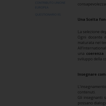
CONTRIBUTO UNIONE
consapevolezza,
EUROPEA
QUESTIONARIO IIS
Una Scelta fon
La selezione deg
Ogni docente è
maturata nel tem
All’Internationa
una
coerenza 
sviluppo della c
Insegnare com
L’insegnamento,
contenuti.
Gli insegnanti 
possano dialoga