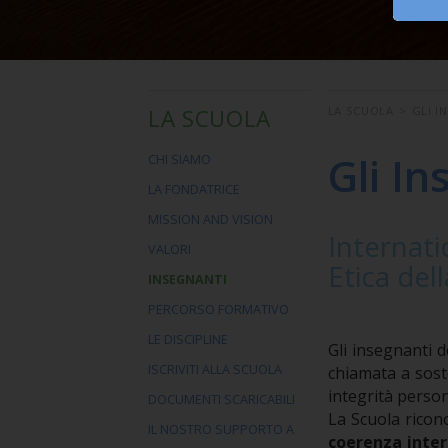
LA SCUOLA
LA SCUOLA
>
GLI I
Gli In
CHI SIAMO
LA FONDATRICE
MISSION AND VISION
Internat
VALORI
Etica del
INSEGNANTI
PERCORSO FORMATIVO
LE DISCIPLINE
Gli insegnanti 
ISCRIVITI ALLA SCUOLA
chiamata a sost
integrità person
DOCUMENTI SCARICABILI
La Scuola ricon
IL NOSTRO SUPPORTO A
coerenza inter