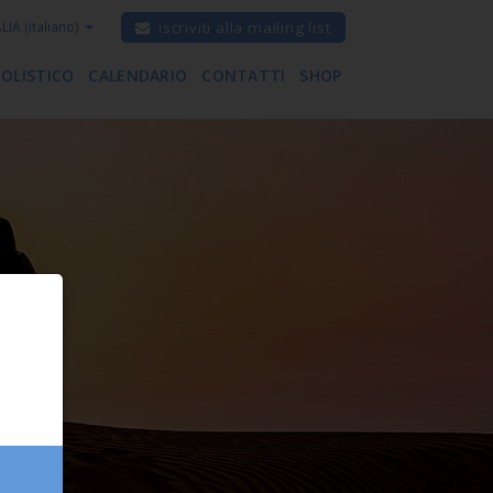
ALIA
(italiano)
iscriviti alla mailing list
 OLISTICO
CALENDARIO
CONTATTI
SHOP