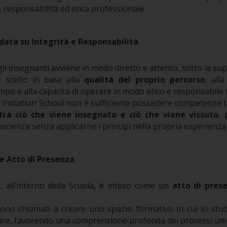
 responsabilità ed etica professionale.
data su Integrità e Responsabilità
li insegnanti avviene in modo diretto e attento, sotto la sup
 scelto in base alla
qualità del proprio percorso
, all
po e alla capacità di operare in modo etico e responsabile ne
l Initiation School non è sufficiente possedere competenze t
tra ciò che viene insegnato e ciò che viene vissuto
, 
oscienza senza applicarne i principi nella propria esperienz
e Atto di Presenza
 all’interno della Scuola, è inteso come un
atto di pres
sono chiamati a creare uno spazio formativo in cui lo studi
re, favorendo una comprensione profonda dei processi uman