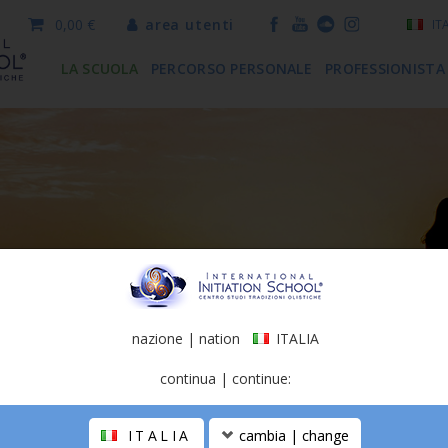
0,00 €
area utenti
IT
LA SCUOLA
PERCORSO PERSONALE
PROFESSIONISTA
nazione | nation
ITALIA
continua | continue:
ITALIA
cambia | change