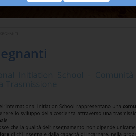
NSEGNANTI
segnanti
ional Initiation School - Comunità
la Trasmissione
dell’International Initiation School rappresentano una
comun
enere lo sviluppo della coscienza attraverso una trasmiss
ale.
osce che la qualità dell’insegnamento non dipende unicame
iore
di chi insegna e dalla capacità di incarnare, nella propri