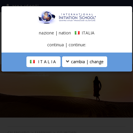
area utenti
iscriviti alla mailing list
ITALIA
(italiano)
nazione | nation
ITALIA
0,00 €
continua | continue:
ITALIA
cambia | change
LA SCUOLA
PERCORSO PERSONALE
PROFESSIONISTA OLISTICO
CALENDARIO
CONTATTI
SHOP
CALENDARIO
>
SEMINARI
>
GO WITHIN