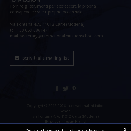
Fornire gli strumenti per accrescere la propria
consapevolezza e il proprio potenziale
Via Fontana 4/A, 41012 Carpi (Modena)
tel: +39 059 686147
mail: secretary@internationalinitiationschool.com
iscriviti alla mailing list
Copyright © 2018-2026 International Initiation
School
via Fontana 4/A, 41012 Carpi (Modena)
[Privacy e Cookie Policy]
x
Questo sito web utilizza i cookie. Maggiori