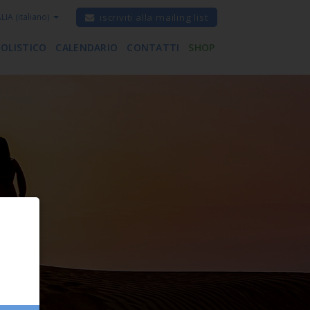
ALIA
(italiano)
iscriviti alla mailing list
 OLISTICO
CALENDARIO
CONTATTI
SHOP