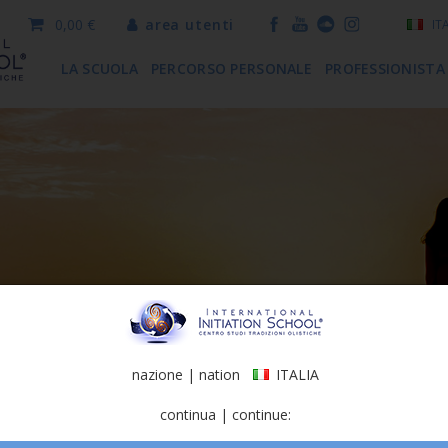
0,00 €
area utenti
IT
LA SCUOLA
PERCORSO PERSONALE
PROFESSIONISTA
nazione | nation
ITALIA
continua | continue: