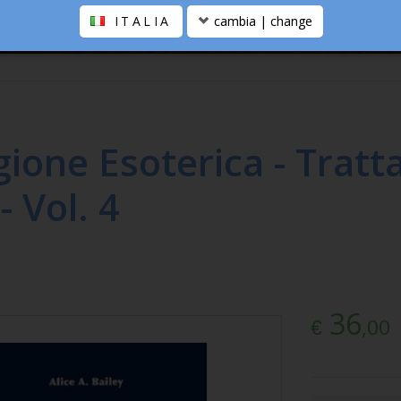
ITALIA
cambia | change
ione Esoterica - Tratt
- Vol. 4
36
,00
€