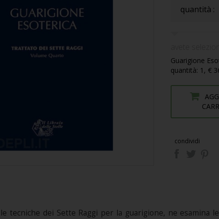
quantità :
avete selezion
Guarigione Esot
quantità: 1, € 
AGG
CAR
condividi
e le tecniche dei Sette Raggi per la guarigione, ne esamina le