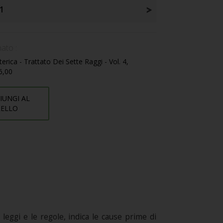
1
ato :
erica - Trattato Dei Sette Raggi - Vol. 4,
36,00
IUNGI AL
RELLO
 leggi e le regole, indica le cause prime di