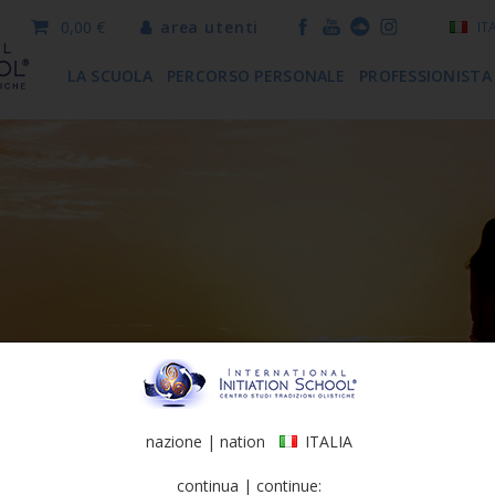
0,00 €
area utenti
IT
LA SCUOLA
PERCORSO PERSONALE
PROFESSIONISTA
nazione | nation
ITALIA
continua | continue: