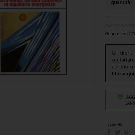
quantità :
avete selezion
Guarire con I Co
Gli utenti
contatt
dell’Intern
Clicca qui
AGG
CAR
condividi