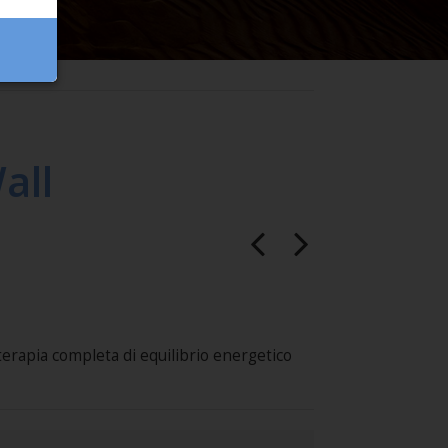
all
terapia completa di equilibrio energetico