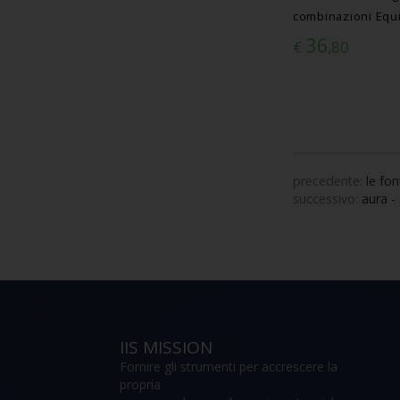
combinazioni Equi
36
€
,80
precedente:
le fo
successivo:
aura -
IIS MISSION
Fornire gli strumenti per accrescere la
propria