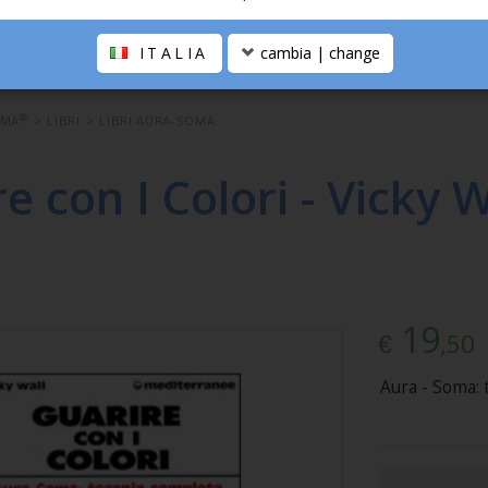
ITALIA
cambia | change
®
OMA
>
LIBRI
>
LIBRI AURA-SOMA
e con I Colori - Vicky W
19
,50
€
Aura - Soma: 