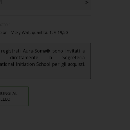
1
ato :
lori - Vicky Wall, quantità: 1, € 19,50
 registrati Aura-Soma® sono invitati a
are direttamente la Segreteria
ational Initiation School per gli acquisti.
IUNGI AL
RELLO