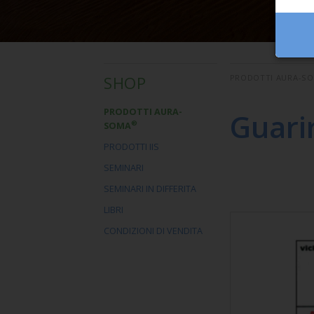
SHOP
PRODOTTI AURA-S
PRODOTTI AURA-
Guarir
®
SOMA
PRODOTTI IIS
SEMINARI
SEMINARI IN DIFFERITA
LIBRI
CONDIZIONI DI VENDITA