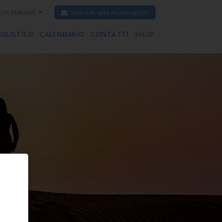
ALIA
(italiano)
iscriviti alla mailing list
 OLISTICO
CALENDARIO
CONTATTI
SHOP