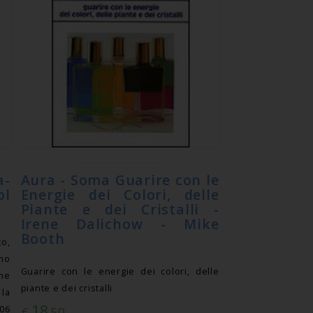
a-
Aura - Soma Guarire con le
ol
Energie dei Colori, delle
Piante e dei Cristalli -
Irene Dalichow - Mike
Booth
to,
no
Guarire con le energie dei colori, delle
one
piante e dei cristalli
 la
18
06
€
,50