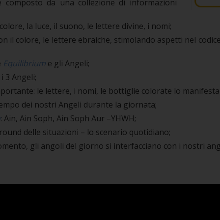
 è composto da una collezione di informazioni
olore, la luce, il suono, le lettere divine, i nomi;
 con il colore, le lettere ebraiche, stimolando aspetti nel co
e
Equilibrium
e gli Angeli;
 3 Angeli;
portante: le lettere, i nomi, le bottiglie colorate lo manifest
empo dei nostri Angeli durante la giornata;
h
: Ain, Ain Soph, Ain Soph Aur –YHWH;
round delle situazioni – lo scenario quotidiano;
omento, gli angoli del giorno si interfacciano con i nostri ange