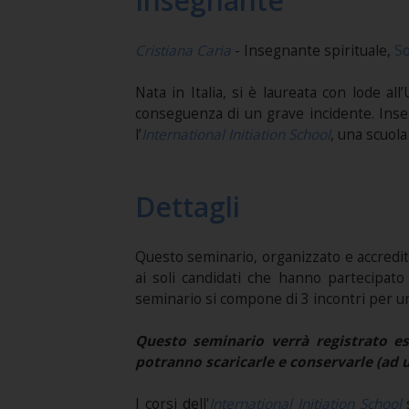
Insegnante
Cristiana Caria
- Insegnante spirituale,
So
Nata in Italia, si è laureata con lode al
conseguenza di un grave incidente. Ins
l’
International Initiation School
, una scuola 
Dettagli
Questo seminario, organizzato e accredi
ai soli candidati che hanno partecipat
seminario si compone di 3 incontri per un t
Questo seminario verrà registrato esc
potranno scaricarle e conservarle (ad 
I corsi dell'
International Initiation School
s