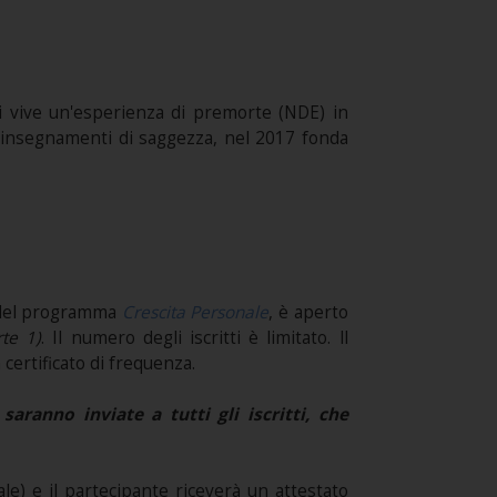
anni vive un'esperienza di premorte (NDE) in
hi insegnamenti di saggezza, nel 2017 fonda
del programma
Crescita Personale
, è aperto
te 1)
. Il numero degli iscritti è limitato. ll
 certificato di frequenza.
ranno inviate a tutti gli iscritti, che
e) e il partecipante riceverà un attestato