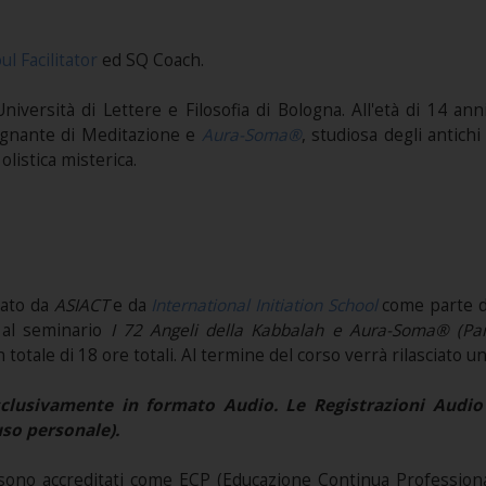
ul Facilitator
ed SQ Coach.
l’Università di Lettere e Filosofia di Bologna. All'età di 14 
egnante di Meditazione e
Aura-Soma®
, studiosa degli antic
olistica misterica.
tato da
ASIACT
e da
International Initiation School
come parte 
o al seminario
I 72 Angeli della Kabbalah e Aura-Soma® (Par
otale di 18 ore totali. Al termine del corso verrà rilasciato un
lusivamente in formato Audio. Le Registrazioni Audio sa
uso personale).
ono accreditati come ECP (Educazione Continua Professional