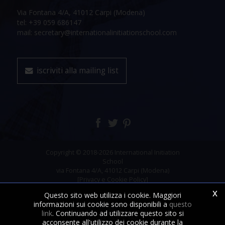
Via Fontana 4/A, 41012 Carpi (Modena)
tel: +39 059 686147
mail: secretary@internationalinitiationschool.com
iscriviti alla mailing list
Copyright © 2018-2026 International Initiation
School
via Fontana 4/A, 41012 Carpi (Modena)
[Privacy e Cookie Policy]
x
Questo sito web utilizza i cookie. Maggiori
informazioni sui cookie sono disponibili a
questo
link
. Continuando ad utilizzare questo sito si
acconsente all'utilizzo dei cookie durante la