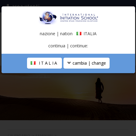
area utenti
iscriviti alla mailing list
ITALIA
(italiano)
nazione | nation
ITALIA
0,00 €
continua | continue:
ITALIA
cambia | change
LA SCUOLA
PERCORSO PERSONALE
PROFESSIONISTA OLISTICO
CALENDARIO
CONTATTI
SHOP
CALENDARIO
>
SEMINARI
>