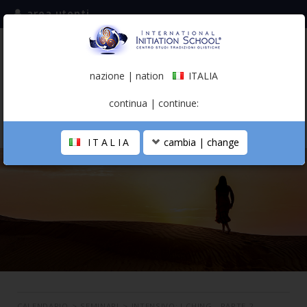
area utenti
iscriviti alla mailing list
ITALIA
(italiano)
nazione | nation
ITALIA
0,00 €
continua | continue:
ITALIA
cambia | change
LA SCUOLA
PERCORSO PERSONALE
PROFESSIONISTA OLISTICO
CALENDARIO
CONTATTI
SHOP
CALENDARIO
>
SEMINARI
>
INTENSIVO: I-CHING - PARTE 2