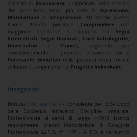
capacità di
Riconoscere
il significato delle energie
che richiedono tempi più lenti di
Espressione
,
Maturazione
e
Integrazione
.
Attraverso questo
lavoro diventa possibile
Comprendere
con
maggiore precisione il rapporto tra
Segni
Intercettati
,
Segni Duplicati
,
Case Astrologiche
,
Governatori
e
Pianeti
, seguendo più
consapevolmente il processo attraverso cui il
Potenziale Evolutivo
della persona cerca forma,
sviluppo e compimento nel
Progetto Individuale
.
Insegnanti
Dott.ssa
Cristiana Caria
- Consulente per lo Sviluppo
della Coscienza attraverso Discipline Integrate.
Professionista ai sensi di Legge 4/2013 Iscritta
regolarmente presso l’Associazione di Categoria
Professionale A.I.P.O. n° 1197 - A.I.P.O. è nell’elenco