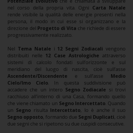
Potenziale Evolutivo
che è chiamata a sviluppare
nel corso della propria vita. Ogni
Carta Natale
rende visibile la qualità delle energie presenti nella
persona, il modo in cui esse si organizzano e la
direzione del
Progetto di Vita
che richiede di essere
progressivamente realizzato.
Nel
Tema Natale
i
12 Segni Zodiacali
vengono
distribuiti nelle
12 Case Astrologiche
attraverso
sistemi di calcolo fondati sull’orizzonte e sul
meridiano del luogo di nascita, cioè sull’asse
Ascendente/Discendente
e sull’asse
Medio
Cielo/Imo Cielo
. In questa suddivisione può
accadere che un intero
Segno Zodiacale
si trovi
racchiuso all’interno di una Casa, formando quello
che viene chiamato un
Segno Intercettato
. Quando
un
Segno
risulta
Intercettato
, lo è anche il suo
Segno opposto
, formando due
Segni Duplicati
, cioè
due segni che si ripetono su due cuspidi consecutive.