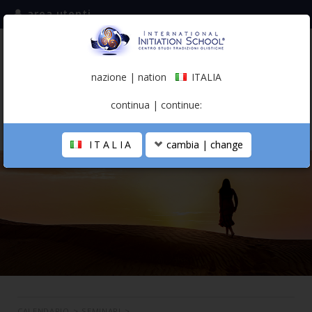
area utenti
iscriviti alla mailing list
ITALIA
(italiano)
nazione | nation
ITALIA
0,00 €
continua | continue:
ITALIA
cambia | change
LA SCUOLA
PERCORSO PERSONALE
PROFESSIONISTA OLISTICO
CALENDARIO
CONTATTI
SHOP
CALENDARIO
>
SEMINARI
>