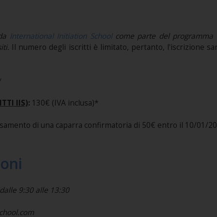
 da
International Initiation School
come parte del programma di 
iti.
Il numero degli iscritti è limitato, pertanto, l'iscrizione 
*
TTI IIS)
:
130€ (IVA inclusa)*
rsamento di una caparra confirmatoria di 50€ entro il 10/01/20
ioni
dalle 9:30 alle 13:30
school.com