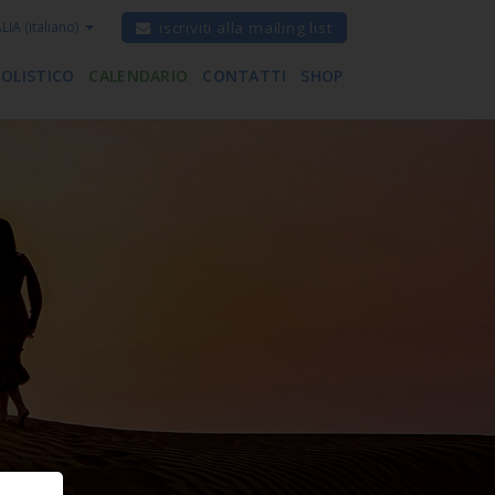
ALIA
(italiano)
iscriviti alla mailing list
 OLISTICO
CALENDARIO
CONTATTI
SHOP