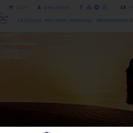
0,00 €
area utenti
IT
LA SCUOLA
PERCORSO PERSONALE
PROFESSIONISTA