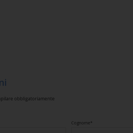
ni
mpilare obbligatoriamente
Cognome*