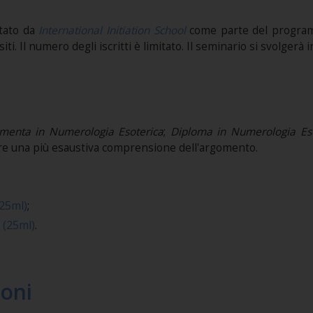
itato da
International Initiation School
come parte del progr
i. Il numero degli iscritti è limitato. Il seminario si svolgerà i
menta in Numerologia Esoterica
;
Diploma in Numerologia Eso
enere una più esaustiva comprensione dell'argomento.
25ml)
;
 (25ml)
.
ioni