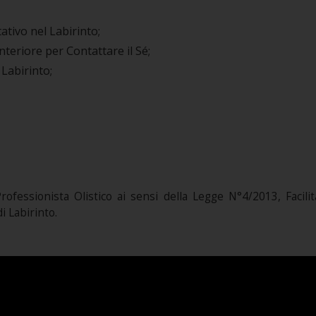
tivo nel Labirinto;
teriore per Contattare il Sé;
Labirinto;
ofessionista Olistico ai sensi della Legge N°4/2013, Facilita
i Labirinto.