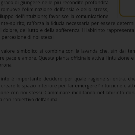
 grado di giungere nelle più recondite profondità
promuove l’eliminazione dell’ansia e dello stress,
iluppo dell’intuizione; favorisce la comunicazione
ente-spirito; rafforza la fiducia necessaria per essere determin
 dolore, del lutto e della sofferenza. Il labirinto rappresenta 
percezione di noi stessi.
valore simbolico si combina con la lavanda che, sin dai temp
re pace e amore. Questa pianta officinale attiva l’intuizione 
orona.
irinto è importante decidere per quale ragione si entra, c
reare lo spazio interiore per far emergere l’intuizione e att
one con noi stessi. Camminare meditando nel labirinto don
 con l’obiettivo dell’anima.