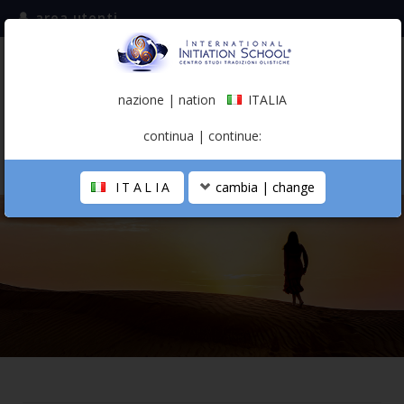
area utenti
iscriviti alla mailing list
ITALIA
(italiano)
nazione | nation
ITALIA
0,00 €
continua | continue:
ITALIA
cambia | change
LA SCUOLA
PERCORSO PERSONALE
PROFESSIONISTA OLISTICO
CALENDARIO
CONTATTI
SHOP