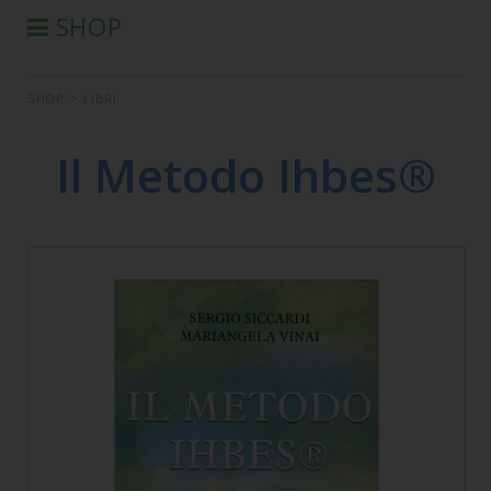
SHOP
®
PRODOTTI AURA-SOMA
SHOP
>
LIBRI
PRODOTTI IIS
SEMINARI
Il Metodo Ihbes®
SEMINARI IN DIFFERITA
LIBRI
CONDIZIONI DI VENDITA