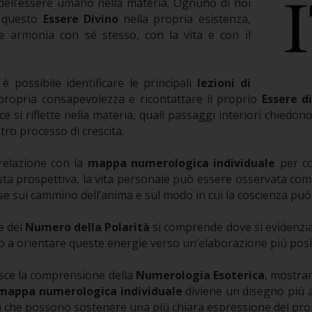
o dell’essere umano nella materia. Ognuno di noi
e questo
Essere Divino
nella propria esistenza,
 armonia con sé stesso, con la vita e con il
è possibile identificare le principali
lezioni di
propria consapevolezza e ricontattare il proprio
Essere d
ce si riflette nella materia, quali passaggi interiori chie
ro processo di crescita.
relazione con la
mappa numerologica individuale
per co
ta prospettiva, la vita personale può essere osservata com
se sul cammino dell’anima e sul modo in cui la coscienza può
e del
Numero della Polarità
si comprende dove si evidenzia
do a orientare queste energie verso un’elaborazione più posi
ce la comprensione della
Numerologia Esoterica
, mostra
mappa numerologica individuale
diviene un disegno più a
ità che possono sostenere una più chiara espressione del prop