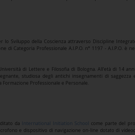
r lo Sviluppo della Coscienza attraverso Discipline Integrat
ne di Categoria Professionale A.I.P.O. n° 1197 - A.I.P.O. è n
l’Università di Lettere e Filosofia di Bologna. All'età di 14 
gnante, studiosa degli antichi insegnamenti di saggezza e 
Alta Formazione Professionale e Personale.
editato da
International Initiation School
come parte del p
crofono e dispositivo di navigazione on-line dotato di videocam