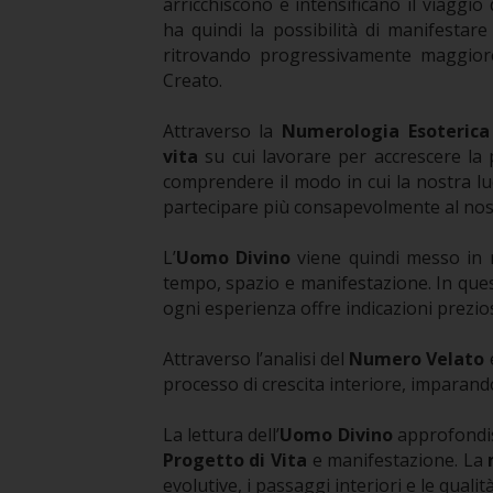
arricchiscono e intensificano il viaggi
ha quindi la possibilità di manifestar
ritrovando progressivamente maggiore
Creato.
Attraverso la
Numerologia Esoterica
vita
su cui lavorare per accrescere la 
comprendere il modo in cui la nostra lu
partecipare più consapevolmente al nost
L’
Uomo Divino
viene quindi messo in 
tempo, spazio e manifestazione. In ques
ogni esperienza offre indicazioni prezio
Attraverso l’analisi del
Numero Velato
processo di crescita interiore, imparan
La lettura dell’
Uomo Divino
approfondis
Progetto di Vita
e manifestazione.
La
evolutive, i passaggi interiori e le qual