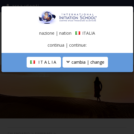
area utenti
iscriviti alla mailing list
ITALIA
(italiano)
nazione | nation
ITALIA
0,00 €
continua | continue:
ITALIA
cambia | change
LA SCUOLA
PERCORSO PERSONALE
PROFESSIONISTA OLISTICO
CALENDARIO
CONTATTI
SHOP
CALENDARIO
>
SEMINARI
>