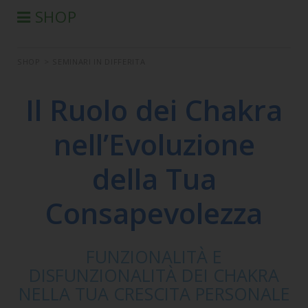
SHOP
®
PRODOTTI AURA-SOMA
SHOP
>
SEMINARI IN DIFFERITA
PRODOTTI IIS
SEMINARI
Il Ruolo dei Chakra
SEMINARI IN DIFFERITA
nell’Evoluzione
LIBRI
CONDIZIONI DI VENDITA
della Tua
Consapevolezza
FUNZIONALITÀ E
DISFUNZIONALITÀ DEI CHAKRA
NELLA TUA CRESCITA PERSONALE