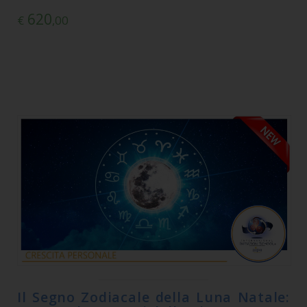
620
€
,00
Il Segno Zodiacale della Luna Natale: