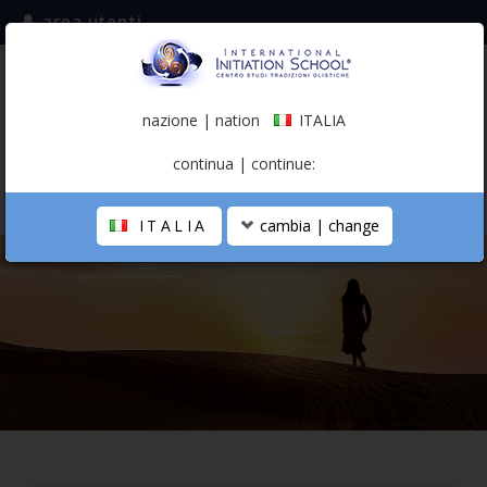
area utenti
iscriviti alla mailing list
ITALIA
(italiano)
nazione | nation
ITALIA
0,00 €
continua | continue:
ITALIA
cambia | change
LA SCUOLA
PERCORSO PERSONALE
PROFESSIONISTA OLISTICO
CALENDARIO
CONTATTI
SHOP