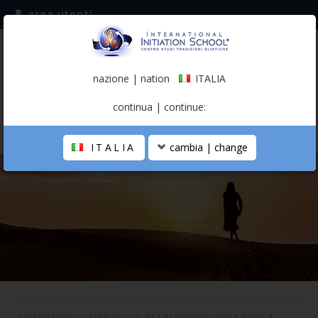
area utenti
iscriviti alla mailing list
ITALIA
(italiano)
nazione | nation
ITALIA
0,00 €
continua | continue:
ITALIA
cambia | change
LA SCUOLA
PERCORSO PERSONALE
PROFESSIONISTA OLISTICO
CALENDARIO
CONTATTI
SHOP
CALENDARIO
>
SEMINARI
>
IL SET ALCHEMICO AURA-SOMA®