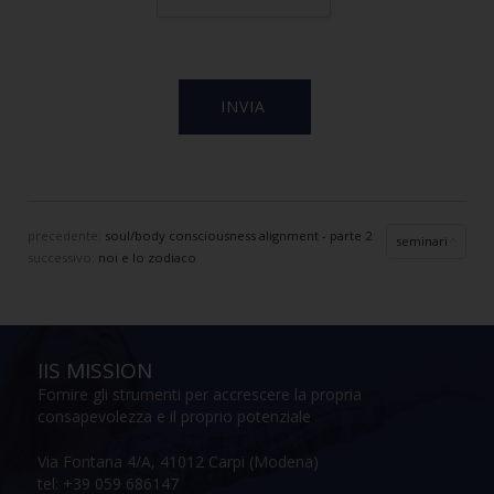
precedente:
soul/body consciousness alignment - parte 2
seminari
successivo:
noi e lo zodiaco
IIS MISSION
Fornire gli strumenti per accrescere la propria
consapevolezza e il proprio potenziale
Via Fontana 4/A, 41012 Carpi (Modena)
tel: +39 059 686147