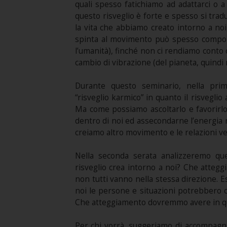
quali spesso fatichiamo ad adattarci o a
questo risveglio è forte e spesso si tra
la vita che abbiamo creato intorno a noi
spinta al movimento può spesso comporta
l’umanità), finché non ci rendiamo conto
cambio di vibrazione (del pianeta, quindi 
Durante questo seminario, nella prim
“risveglio karmico” in quanto il risveglio
Ma come possiamo ascoltarlo e favorirl
dentro di noi ed assecondarne l’energia ne
creiamo altro movimento e le relazioni v
Nella seconda serata analizzeremo qu
risveglio crea intorno a noi? Che attegg
non tutti vanno nella stessa direzione. E
noi le persone e situazioni potrebbero ce
Che atteggiamento dovremmo avere in qu
Per chi vorrà, suggeriamo di accompagna