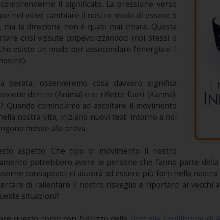
 comprenderne il significato. La pressione verso
duce nel voler cambiare il nostro modo di essere o
, ma la direzione non è quasi mai chiara. Questa
re crisi vissute colpevolizzandoci (noi stessi o
 che esiste un modo per assecondare l’energia e il
nostro).
a serata, osserveremo cosa davvero significa
 avviene dentro (Anima) e si riflette fuori (Karma):
o? Quando cominciamo ad ascoltare il movimento
lla nostra vita, iniziano nuovi test: intorno a noi
engono messe alla prova.
esto aspetto: Che tipo di movimento il nostro
iamento potrebbero avere le persone che fanno parte della no
sserne consapevoli ci aiuterà ad essere più forti nella nostr
rcare di rallentare il nostro risveglio e riportarci ai vecch
este situazioni?
re questo corso con l’utilizzo delle
Bottiglie Equilibrium di