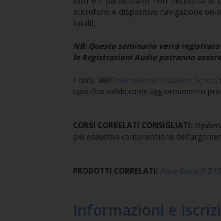
tutti e i partecipanti non necessitano d
microfono e dispositivo navigazione on-lin
totali).
NB:
Questo seminario verrà registrato 
le Registrazioni Audio potranno essere
I corsi dell'
International Initiation School
s
specifico valido come aggiornamento pro
CORSI CORRELATI CONSIGLIATI:
Diploma
più esaustiva comprensione dell'argomen
PRODOTTI CORRELATI:
Aura-Soma®
B10
Informazioni e Iscriz