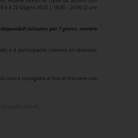
ario essere muniti di cuffie da ascolto con
 8 e il 22 Giugno 2022 | 18:30 - 20:30 (2 ore
disponibili soltanto per 7 giorni, mentre
e) e il partecipante riceverà un attestato
i corsi è consigliata al fine di ottenere una
 Verde/Blu
(50ml)
.