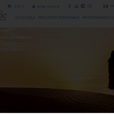
0,00 €
area utenti
IT
LA SCUOLA
PERCORSO PERSONALE
PROFESSIONISTA