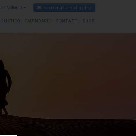
ALIA
(italiano)
iscriviti alla mailing list
 OLISTICO
CALENDARIO
CONTATTI
SHOP