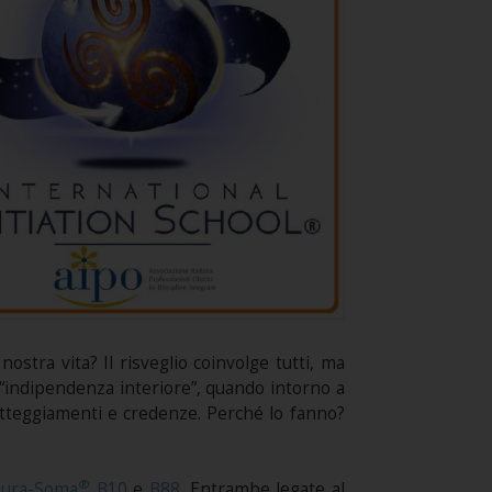
stra vita? Il risveglio coinvolge tutti, ma
a “indipendenza interiore”, quando intorno a
i atteggiamenti e credenze. Perché lo fanno?
®
 Aura-Soma
B10
e
B88
. Entrambe legate al