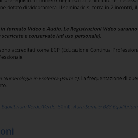
i prerequisiti. Il numero degli iscritti è limitato. E' necess
e dotato di videocamera. Il seminario si terrà in 2 incontri, il
in formato Video e Audio. Le Registrazioni Video saranno 
 scaricate e conservate (ad uso personale).
ono accreditati come ECP (Educazione Continua Professional
fessionale.
 Numerologia in Esoterica (Parte 1)
.
La frequentazione di quest
to.
 Equilibrium Verde/Verde
(50ml)
,
Aura-Soma® B88 Equilibrium
ioni