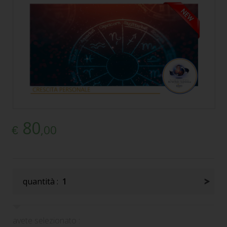
80
,00
€
quantità :
1
avete selezionato :