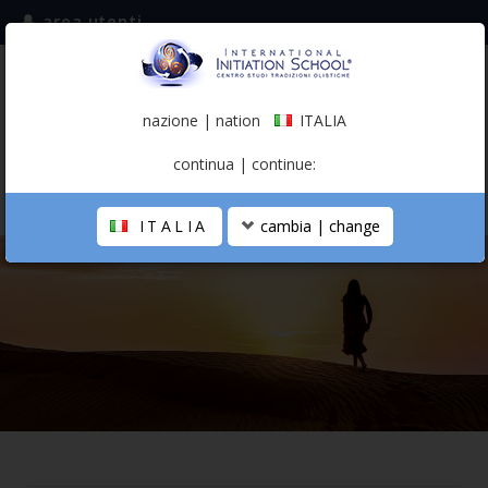
area utenti
iscriviti alla mailing list
ITALIA
(italiano)
nazione | nation
ITALIA
0,00 €
continua | continue:
ITALIA
cambia | change
LA SCUOLA
PERCORSO PERSONALE
PROFESSIONISTA OLISTICO
CALENDARIO
CONTATTI
SHOP