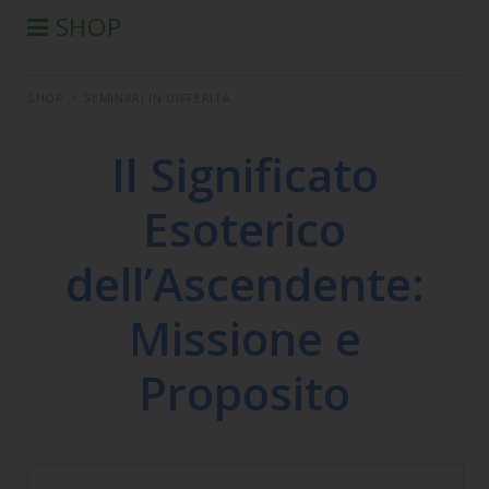
SHOP
®
PRODOTTI AURA-SOMA
SHOP
>
SEMINARI IN DIFFERITA
PRODOTTI IIS
SEMINARI
Il Significato
SEMINARI IN DIFFERITA
Esoterico
LIBRI
CONDIZIONI DI VENDITA
dell’Ascendente:
Missione e
Proposito