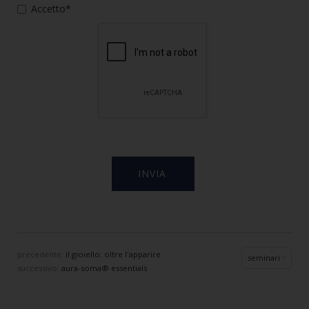
Accetto*
precedente:
il gioiello: oltre l'apparire
seminari
successivo:
aura-soma® essentials