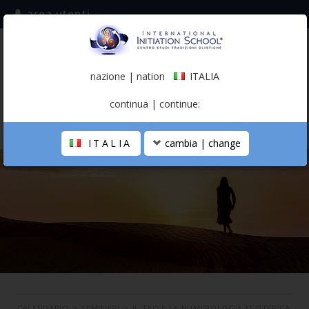
area utenti
iscriviti alla mailing list
ITALIA
(italiano)
nazione | nation
ITALIA
0,00 €
continua | continue:
ITALIA
cambia | change
LA SCUOLA
PERCORSO PERSONALE
PROFESSIONISTA OLISTICO
CALENDARIO
CONTATTI
SHOP
CALENDARIO
>
SEMINARI
>
IL TAO E LA NUMEROLOGIA ESOTERICA