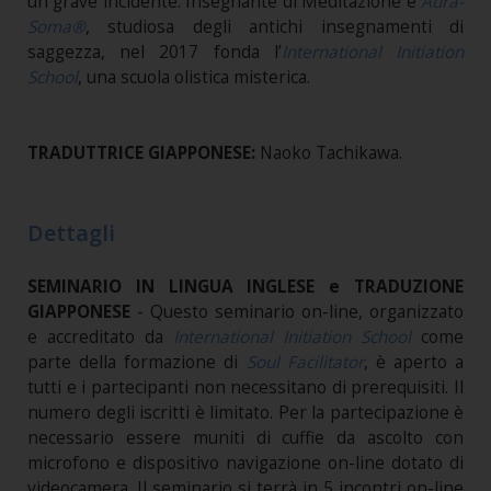
un grave incidente. Insegnante di Meditazione e
Aura-
Soma®
, studiosa degli antichi insegnamenti di
saggezza, nel 2017 fonda l’
International Initiation
School
, una scuola olistica misterica.
TRADUTTRICE GIAPPONESE:
Naoko Tachikawa.
Dettagli
SEMINARIO IN LINGUA INGLESE e TRADUZIONE
GIAPPONESE
- Questo seminario on-line, organizzato
e accreditato da
International Initiation School
come
parte della formazione di
Soul Facilitator
, è aperto a
tutti e i partecipanti non necessitano di prerequisiti. Il
numero degli iscritti è limitato. Per la partecipazione è
necessario essere muniti di cuffie da ascolto con
microfono e dispositivo navigazione on-line dotato di
videocamera.
Il seminario si terrà in 5 incontri on-line