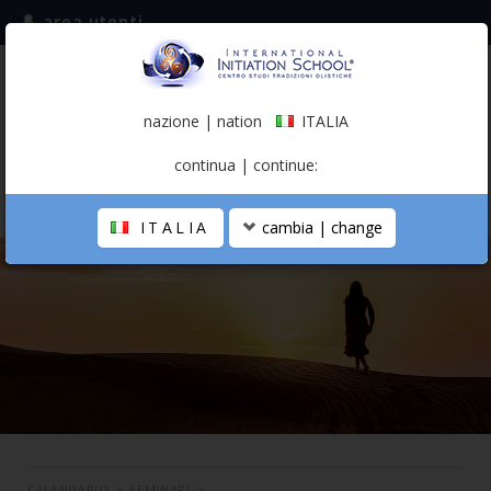
area utenti
iscriviti alla mailing list
ITALIA
(italiano)
nazione | nation
ITALIA
0,00 €
continua | continue:
ITALIA
cambia | change
LA SCUOLA
PERCORSO PERSONALE
PROFESSIONISTA OLISTICO
CALENDARIO
CONTATTI
SHOP
CALENDARIO
>
SEMINARI
>