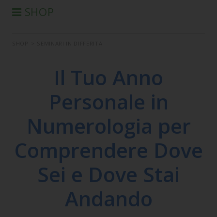
SHOP
®
PRODOTTI AURA-SOMA
SHOP
>
SEMINARI IN DIFFERITA
PRODOTTI IIS
SEMINARI
Il Tuo Anno
SEMINARI IN DIFFERITA
Personale in
LIBRI
CONDIZIONI DI VENDITA
Numerologia per
Comprendere Dove
Sei e Dove Stai
Andando