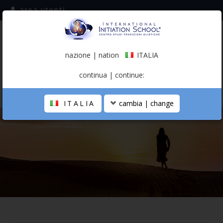
area utenti
iscriviti alla mailing list
ITALIA
(italiano)
nazione | nation
ITALIA
0,00 €
continua | continue:
ITALIA
cambia | change
LA SCUOLA
PERCORSO PERSONALE
PROFESSIONISTA OLISTICO
CALENDARIO
CONTATTI
SHOP