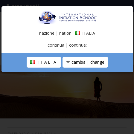
area utenti
iscriviti alla mailing list
ITALIA
(italiano)
nazione | nation
ITALIA
0,00 €
continua | continue:
ITALIA
cambia | change
LA SCUOLA
PERCORSO PERSONALE
PROFESSIONISTA OLISTICO
CALENDARIO
CONTATTI
SHOP
CALENDARIO
>
SEMINARI
>