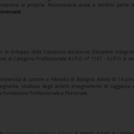
compresa la propria. Riconoscerla aiuta a sentirsi part
iversale
.
r lo Sviluppo della Coscienza attraverso Discipline Integrat
ne di Categoria Professionale A.I.P.O. n° 1197 - A.I.P.O. è n
l’Università di Lettere e Filosofia di Bologna. All'età di 14 
gnante, studiosa degli antichi insegnamenti di saggezza e 
Alta Formazione Professionale e Personale.
 da
International Initiation School
, è aperto a tutti e i parte