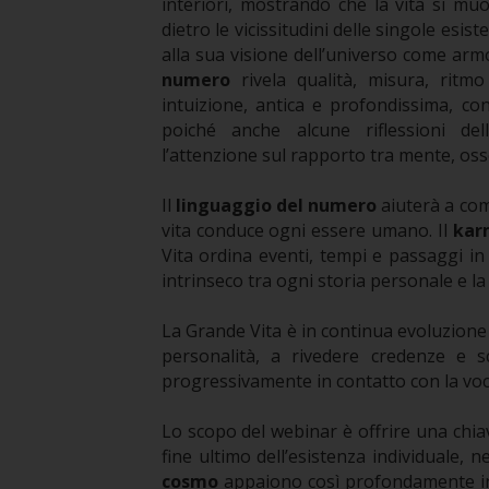
interiori, mostrando che la vita si m
dietro le vicissitudini delle singole esi
alla sua visione dell’universo come armo
numero
rivela qualità, misura, ritmo
intuizione, antica e profondissima, co
poiché anche alcune riflessioni de
l’attenzione sul rapporto tra mente, osse
Il
linguaggio del numero
aiuterà a com
vita conduce ogni essere umano. Il
kar
Vita ordina eventi, tempi e passaggi in
intrinseco tra ogni storia personale e l
La Grande Vita è in continua evoluzione
personalità, a rivedere credenze e 
progressivamente in contatto con la voc
Lo scopo del webinar è offrire una chi
fine ultimo dell’esistenza individuale,
cosmo
appaiono così profondamente int