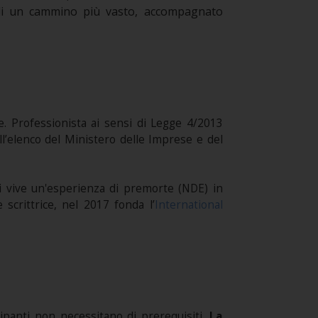
e di un cammino più vasto, accompagnato
e. Professionista ai sensi di Legge 4/2013
ell’elenco del Ministero delle Imprese e del
anni vive un'esperienza di premorte (NDE) in
scrittrice, nel 2017 fonda l’
International
cipanti non necessitano di prerequisiti.
La