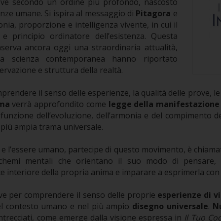
uove secondo un ordine più profondo, nascosto
stenze umane. Si ispira al messaggio di
Pitagora
e
nia, proporzione e intelligenza vivente, in cui il
 e principio ordinatore dell’esistenza. Questa
nserva ancora oggi una straordinaria attualità,
lla scienza contemporanea hanno riportato
rvazione e struttura della realtà.
prendere il senso delle esperienze, la qualità delle prove, l
ma
verrà approfondito come
legge della manifestazione
 funzione dell’evoluzione, dell’armonia e del compimento de
a più ampia trama universale.
 e l’essere umano, partecipe di questo movimento, è chiama
schemi mentali che orientano il suo modo di pensare, d
e interiore della propria anima e imparare a esprimerla con 
ave per comprendere il senso delle proprie
esperienze di v
 nel contesto umano e nel più ampio
disegno universale
.
Nu
recciati, come emerge dalla visione espressa in
Il Tuo Co