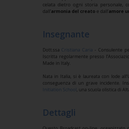
celata dietro ogni storia personale, 
dall’
armonia del creato
e dall’
amore un
Insegnante
Dott.ssa
Cristiana Caria
- Consulente pe
Iscritta regolarmente presso l’Associazio
Made in Italy.
Nata in Italia, si è laureata con lode al
conseguenza di un grave incidente. Inse
Initiation School
, una scuola olistica di 
Dettagli
Questo Broadcast on-line, organizzato