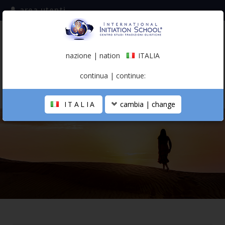
area utenti
iscriviti alla mailing list
ITALIA
(italiano)
nazione | nation
ITALIA
0,00 €
continua | continue:
ITALIA
cambia | change
LA SCUOLA
PERCORSO PERSONALE
PROFESSIONISTA OLISTICO
CALENDARIO
CONTATTI
SHOP