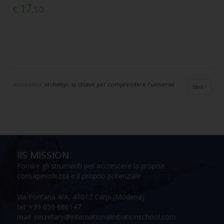
17
€
,50
successivo:
archetipi. la chiave per comprendere l'universo
libri
IIS MISSION
Fornire gli strumenti per accrescere la propria
consapevolezza e il proprio potenziale
Via Fontana 4/A, 41012 Carpi (Modena)
tel: +39 059 686147
mail: secretary@internationalinitiationschool.com