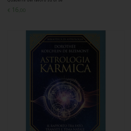
Quaderni del lavoro su di sé
16
€
,00