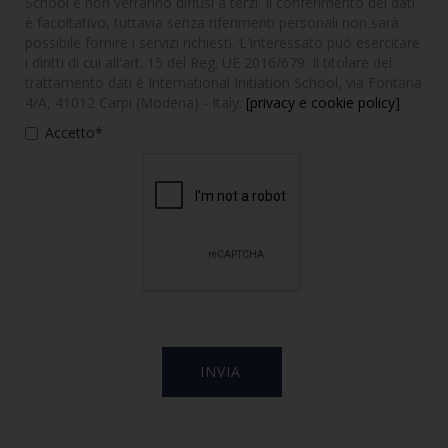
School e non verranno diffusi a terzi. Il conferimento dei dati
è facoltativo, tuttavia senza riferimenti personali non sarà
possibile fornire i servizi richiesti. L'interessato può esercitare
i diritti di cui all'art. 15 del Reg. UE 2016/679. Il titolare del
trattamento dati è International Initiation School, via Fontana
4/A, 41012 Carpi (Modena) - Italy.
[privacy e cookie policy]
Accetto*