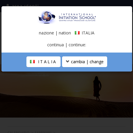
area utenti
iscriviti alla mailing list
ITALIA
(italiano)
nazione | nation
ITALIA
0,00 €
continua | continue:
ITALIA
cambia | change
LA SCUOLA
PERCORSO PERSONALE
PROFESSIONISTA OLISTICO
CALENDARIO
CONTATTI
SHOP
CALENDARIO
>
SEMINARI
>