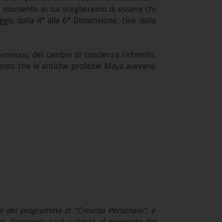
el momento in cui sceglieremo di essere chi
io dalla 4° alla 6° Dimensione, cioè dalla
uminous
, del cambio di coscienza richiesto,
mento che le antiche profezie Maya avevano
 del programma di "Crescita Personale", è
nto, l'iscrizione sarà validata al momento del