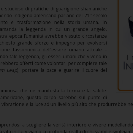
e studioso di pratiche di guarigione shamaniche
 mondo indigeno americano parlano del 21° secolo
o e trasformazione nella storia umana. In
 tramanda la leggenda in cui un grande angelo,
stra epoca l’umanità avrebbe vissuto circostanze
ichiesto grande sforzo e impegno per evolversi
ione tassonomica dell’essere umano attuale -
ondo tale leggenda, gli esseri umani che vivono in
rebbero offerti come volontari per compiere tale
um Leap
), portare la pace e guarire il cuore del
uminosa che ne manifesta la forma e la salute.
e americane, questo corpo sarebbe sul punto di
la vibrazione e la luce ad un livello più alto che produrrebb
prendosi a scegliere la verità interiore e vivere modellando 
 vita in cui viviamo la profonda realtà di chi siamo e svolgiamo 