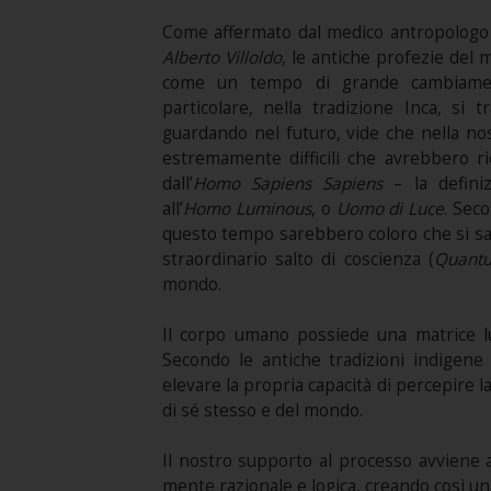
Come affermato dal medico antropologo 
Alberto Villoldo
, le antiche profezie del
come un tempo di grande cambiament
particolare, nella tradizione Inca, si
guardando nel futuro, vide che nella no
estremamente difficili che avrebbero r
dall’
Homo Sapiens Sapiens
– la definiz
all’
Homo Luminous
, o
Uomo di Luce
. Sec
questo tempo sarebbero coloro che si sa
straordinario salto di coscienza (
Quant
mondo.
Il corpo umano possiede una matrice l
Secondo le antiche tradizioni indigen
elevare la propria capacità di percepire 
di sé stesso e del mondo.
Il nostro supporto al processo avviene a
mente razionale e logica, creando così una