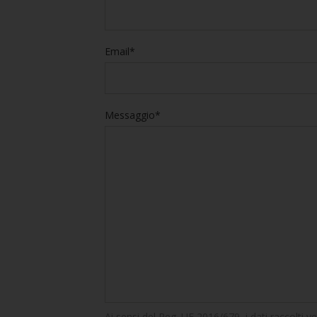
Email*
Messaggio*
Ai sensi del Reg. UE 2016/679, i dati raccolti v