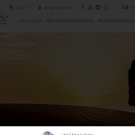
0,00 €
area utenti
IT
LA SCUOLA
PERCORSO PERSONALE
PROFESSIONISTA