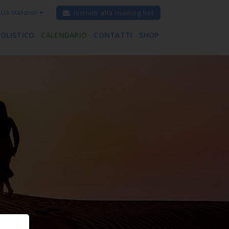
ALIA
(italiano)
iscriviti alla mailing list
 OLISTICO
CALENDARIO
CONTATTI
SHOP