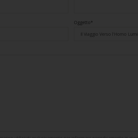
Oggetto*
erranno utilizzati esclusivamente per informare periodicamente in merito 