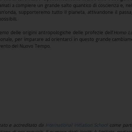
iamati a compiere un grande salto quantico di coscienza e, n
’onda, supporteremo tutto il pianeta, attivandone il passagg
ssibili.
mo delle origini antropologiche delle profezie dell’
Homo L
ionale, per imparare ad orientarci in questo grande cambia
vvento del Nuovo Tempo.
zato e accreditato da
International Initiation School
come parte
tano di pre-requisiti. Il numero degli iscritti è limitato, perta