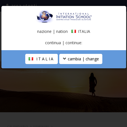
area utenti
iscriviti alla mailing list
ITALIA
(italiano)
nazione | nation
ITALIA
0,00 €
continua | continue:
ITALIA
cambia | change
LA SCUOLA
PERCORSO PERSONALE
PROFESSIONISTA OLISTICO
CALENDARIO
CONTATTI
SHOP
CALENDARIO
>
SEMINARI
>