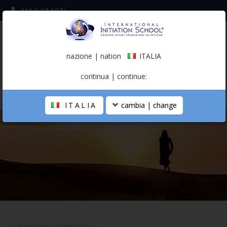
area utenti
iscriviti alla mailing list
ITALIA
(italiano)
nazione | nation
ITALIA
0,00 €
continua | continue:
ITALIA
cambia | change
LA SCUOLA
PERCORSO PERSONALE
PROFESSIONISTA OLISTICO
CALENDARIO
CONTATTI
SHOP
CALENDARIO
>
SEMINARI
>