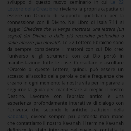
sviluppo di questo nuovo seminario in cui
Le 22
Lettere della Creazione
rivelano la propria capacità di
essere un Oracolo di supporto quotidiano per la
connessione con il Divino. Nel Libro di Isaia 7:11 si
legge: “
Chiedete che vi venga mostrata una lettera [un
segno] dal Divino, o dalle più recondite profondità o
dalle altezze più elevate
”. Le 22 Lettere Ebraiche sono
da sempre considerate i mattoni con cui Dio creò
l’universo e gli strumenti con cui Dio portò in
manifestazione tutte le cose. Consultare e ascoltare
l’Oracolo di queste Lettere, quindi, può essere un
accesso all’ascolto della parola e delle frequenze che
creano in ogni momento la nostra vita per imparare a
seguirne la guida per manifestare al meglio il nostro
Destino. Lavorare con l’ebraico antico è una
esperienza profondamente interattiva di dialogo con
l’Universo che, secondo le antiche tradizioni della
Kabbalah
, diviene sempre più profonda man mano
che contattiamo il nostro Kavanah. Il termine Kavanah
definisce lo stato interiore nel quale si contatta la