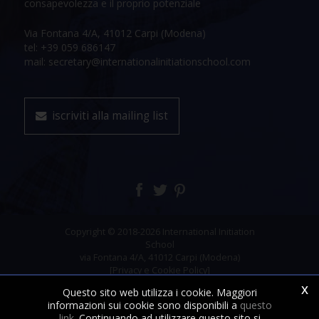
consapevolezza e il proprio potenziale
Via Fontana 4/A, 41012 Carpi (Modena)
tel: +39 059 686147
mail: secretary@internationalinitiationschool.com
iscriviti alla mailing list
Copyright © 2018-2026 International Initiation
School
via Fontana 4/A, 41012 Carpi (Modena)
[Privacy e Cookie Policy]
x
Questo sito web utilizza i cookie. Maggiori
informazioni sui cookie sono disponibili a
questo
link
. Continuando ad utilizzare questo sito si