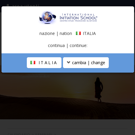
area utenti
iscriviti alla mailing list
ITALIA
(italiano)
nazione | nation
ITALIA
0,00 €
continua | continue:
ITALIA
cambia | change
LA SCUOLA
PERCORSO PERSONALE
PROFESSIONISTA OLISTICO
CALENDARIO
CONTATTI
SHOP
CALENDARIO
>
SEMINARI
>