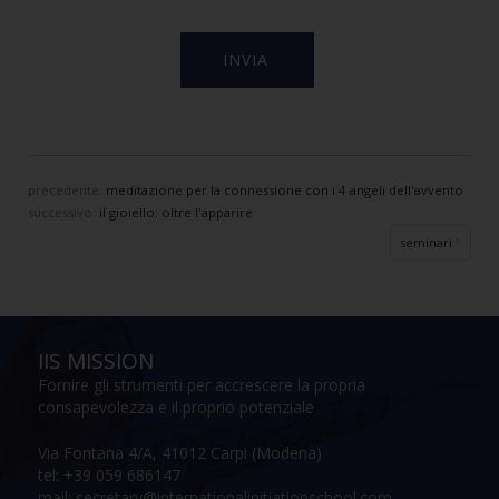
precedente:
meditazione per la connessione con i 4 angeli dell'avvento
successivo:
il gioiello: oltre l'apparire
seminari
IIS MISSION
Fornire gli strumenti per accrescere la propria
consapevolezza e il proprio potenziale
Via Fontana 4/A, 41012 Carpi (Modena)
tel: +39 059 686147
mail: secretary@internationalinitiationschool.com