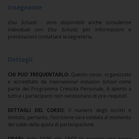
Insegnante
Elsa Schiatti - s
ono disponibili anche consulenze
individuali con
Elsa Schiatti
; per informazioni e
prenotazioni contattare la segreteria.
Dettagli
CHI PUO' FREQUENTARLO:
Questo corso, organizzato
e accreditato da
International Initiation School
come
parte del Programma Crescita Personale, è aperto a
tutti e i partecipanti non necessitano di pre-requisiti.
DETTAGLI DEL CORSO:
Il numero degli iscritti è
limitato, pertanto, l'iscrizione sarà validata al momento
del saldo della quota di partecipazione.
ORARI:
dalle 10:00 alle 18:00 (è prevista una pausa